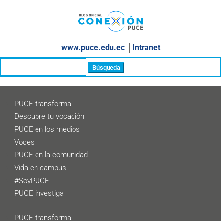
www.puce.edu.ec
│
Intranet
Buscar:
PUCE transforma
Descubre tu vocación
PUCE en los medios
Voces
PUCE en la comunidad
Vida en campus
#SoyPUCE
PUCE investiga
PUCE transforma