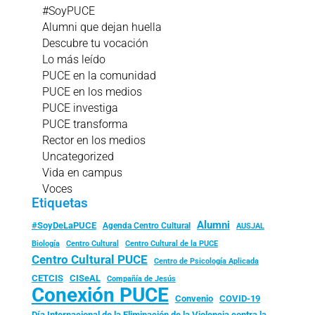
#SoyPUCE
Alumni que dejan huella
Descubre tu vocación
Lo más leído
PUCE en la comunidad
PUCE en los medios
PUCE investiga
PUCE transforma
Rector en los medios
Uncategorized
Vida en campus
Voces
Etiquetas
Alumni
#SoyDeLaPUCE
Agenda Centro Cultural
AUSJAL
Biología
Centro Cultural
Centro Cultural de la PUCE
Centro Cultural PUCE
Centro de Psicología Aplicada
CISeAL
CETCIS
Compañía de Jesús
Conexión PUCE
Convenio
COVID-19
Día Internacional de la Eliminación de la Violencia contra la