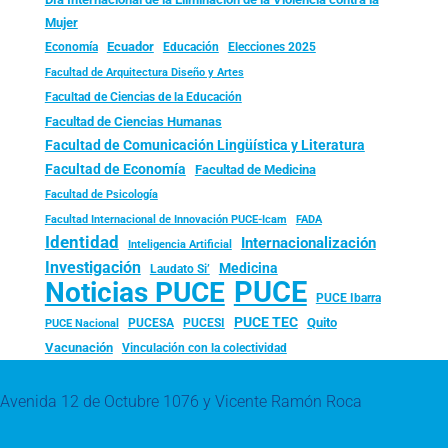
Mujer
Ecuador
Economía
Educación
Elecciones 2025
Facultad de Arquitectura Diseño y Artes
Facultad de Ciencias de la Educación
Facultad de Ciencias Humanas
Facultad de Comunicación Lingüística y Literatura
Facultad de Economía
Facultad de Medicina
Facultad de Psicología
FADA
Facultad Internacional de Innovación PUCE-Icam
Identidad
Internacionalización
Inteligencia Artificial
Investigación
Medicina
Laudato Si’
PUCE
Noticias PUCE
PUCE Ibarra
PUCE TEC
Quito
PUCESA
PUCESI
PUCE Nacional
Vacunación
Vinculación con la colectividad
Avenida 12 de Octubre 1076 y Vicente Ramón Roca