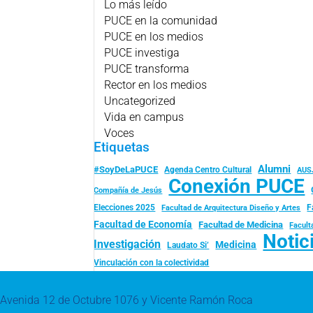
Lo más leído
PUCE en la comunidad
PUCE en los medios
PUCE investiga
PUCE transforma
Rector en los medios
Uncategorized
Vida en campus
Voces
Etiquetas
Alumni
#SoyDeLaPUCE
Agenda Centro Cultural
AUS
Conexión PUCE
Compañía de Jesús
Elecciones 2025
F
Facultad de Arquitectura Diseño y Artes
Facultad de Economía
Facultad de Medicina
Facult
Notic
Investigación
Medicina
Laudato Si’
Vinculación con la colectividad
Avenida 12 de Octubre 1076 y Vicente Ramón Roca