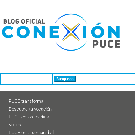
Buscar:
PUCE transforma
Descubre tu vocación
PUCE en los medios
Voces
PUCE en la comunidad