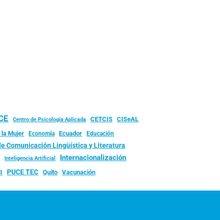
UCE
CISeAL
CETCIS
Centro de Psicología Aplicada
 la Mujer
Ecuador
Economía
Educación
de Comunicación Lingüística y Literatura
d
Internacionalización
Inteligencia Artificial
PUCE TEC
Quito
Vacunación
I