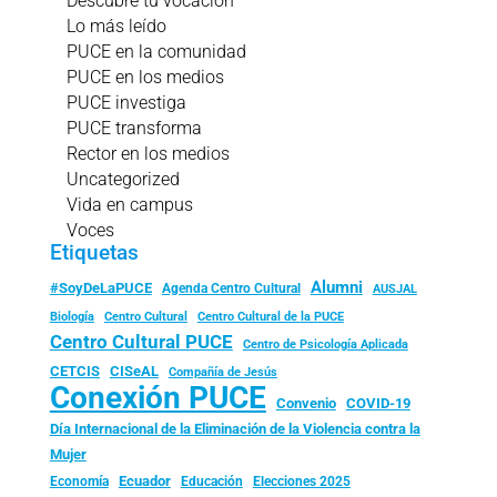
Descubre tu vocación
Lo más leído
PUCE en la comunidad
PUCE en los medios
PUCE investiga
PUCE transforma
Rector en los medios
Uncategorized
Vida en campus
Voces
Etiquetas
Alumni
#SoyDeLaPUCE
Agenda Centro Cultural
AUSJAL
Biología
Centro Cultural
Centro Cultural de la PUCE
Centro Cultural PUCE
Centro de Psicología Aplicada
CISeAL
CETCIS
Compañía de Jesús
Conexión PUCE
Convenio
COVID-19
Día Internacional de la Eliminación de la Violencia contra la
Mujer
Ecuador
Economía
Educación
Elecciones 2025