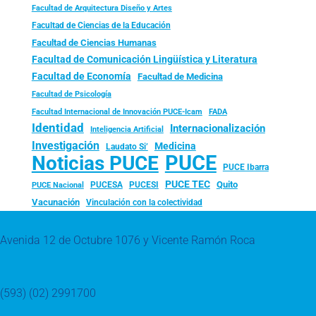
Facultad de Arquitectura Diseño y Artes
Facultad de Ciencias de la Educación
Facultad de Ciencias Humanas
Facultad de Comunicación Lingüística y Literatura
Facultad de Economía
Facultad de Medicina
Facultad de Psicología
FADA
Facultad Internacional de Innovación PUCE-Icam
Identidad
Internacionalización
Inteligencia Artificial
Investigación
Medicina
Laudato Si’
PUCE
Noticias PUCE
PUCE Ibarra
PUCE TEC
Quito
PUCESA
PUCESI
PUCE Nacional
Vacunación
Vinculación con la colectividad
Avenida 12 de Octubre 1076 y Vicente Ramón Roca
(593) (02) 2991700