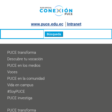
www.puce.edu.ec
│
Intranet
Buscar:
PUCE transforma
Descubre tu vocación
PUCE en los medios
Voces
PUCE en la comunidad
Vida en campus
#SoyPUCE
PUCE investiga
PUCE transforma