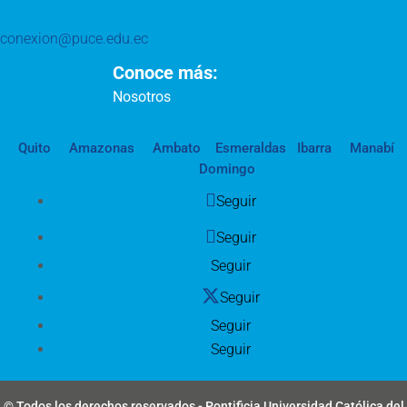
conexion@puce.edu.ec
Conoce más:
Nosotros
Quito
Amazonas
Ambato
Esmeraldas
Ibarra
Manabí
Domingo
Seguir
Seguir
Seguir
Seguir
Seguir
Seguir
© Todos los derechos reservados - Pontificia Universidad Católica del