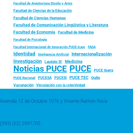
Facultad de Arquitectura Diseño y Artes
Facultad de Ciencias de la Educación
Facultad de Ciencias Humanas
Facultad de Comunicación Lingüística y Literatura
Facultad de Economía
Facultad de Medicina
Facultad de Psicología
FADA
Facultad Internacional de Innovación PUCE-Icam
Identidad
Internacionalización
Inteligencia Artificial
Investigación
Medicina
Laudato Si’
PUCE
Noticias PUCE
PUCE Ibarra
PUCE TEC
Quito
PUCESA
PUCESI
PUCE Nacional
Vacunación
Vinculación con la colectividad
Avenida 12 de Octubre 1076 y Vicente Ramón Roca
(593) (02) 2991700