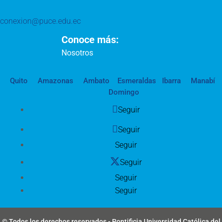
conexion@puce.edu.ec
Conoce más:
Nosotros
Quito
Amazonas
Ambato
Esmeraldas
Ibarra
Manabí
Domingo
Seguir
Seguir
Seguir
Seguir
Seguir
Seguir
© Todos los derechos reservados - Pontificia Universidad Católica del