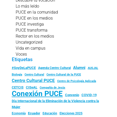
Descubre tu vocación
Lo más leído
PUCE en la comunidad
PUCE en los medios
PUCE investiga
PUCE transforma
Rector en los medios
Uncategorized
Vida en campus
Voces
Etiquetas
Alumni
#SoyDeLaPUCE
Agenda Centro Cultural
AUSJAL
Biología
Centro Cultural
Centro Cultural de la PUCE
Centro Cultural PUCE
Centro de Psicología Aplicada
CISeAL
CETCIS
Compañía de Jesús
Conexión PUCE
Convenio
COVID-19
Día Internacional de la Eliminación de la Violencia contra la
Mujer
Ecuador
Economía
Educación
Elecciones 2025