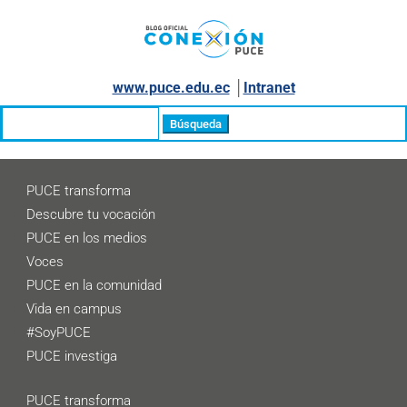
www.puce.edu.ec
│
Intranet
Buscar:
PUCE transforma
Descubre tu vocación
PUCE en los medios
Voces
PUCE en la comunidad
Vida en campus
#SoyPUCE
PUCE investiga
PUCE transforma