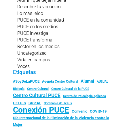
Alumni que dejan huella
Descubre tu vocación
Lo más leído
PUCE en la comunidad
PUCE en los medios
PUCE investiga
PUCE transforma
Rector en los medios
Uncategorized
Vida en campus
Voces
Etiquetas
Alumni
#SoyDeLaPUCE
Agenda Centro Cultural
AUSJAL
Biología
Centro Cultural
Centro Cultural de la PUCE
Centro Cultural PUCE
Centro de Psicología Aplicada
CISeAL
CETCIS
Compañía de Jesús
Conexión PUCE
Convenio
COVID-19
Día Internacional de la Eliminación de la Violencia contra la
Mujer