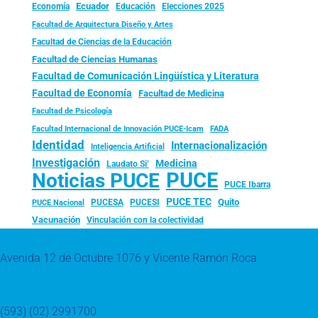
Ecuador
Economía
Educación
Elecciones 2025
Facultad de Arquitectura Diseño y Artes
Facultad de Ciencias de la Educación
Facultad de Ciencias Humanas
Facultad de Comunicación Lingüística y Literatura
Facultad de Economía
Facultad de Medicina
Facultad de Psicología
FADA
Facultad Internacional de Innovación PUCE-Icam
Identidad
Internacionalización
Inteligencia Artificial
Investigación
Medicina
Laudato Si’
PUCE
Noticias PUCE
PUCE Ibarra
PUCE TEC
Quito
PUCESA
PUCESI
PUCE Nacional
Vacunación
Vinculación con la colectividad
Avenida 12 de Octubre 1076 y Vicente Ramón Roca
(593) (02) 2991700