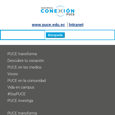
www.puce.edu.ec
│
Intranet
Buscar:
PUCE transforma
Descubre tu vocación
PUCE en los medios
Voces
PUCE en la comunidad
Vida en campus
#SoyPUCE
PUCE investiga
PUCE transforma