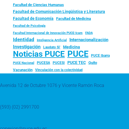
Facultad de Ciencias Humanas
Facultad de Comunicación Lingüística y Literatura
Facultad de Economía
Facultad de Medicina
Facultad de Psicología
FADA
Facultad Internacional de Innovación PUCE-Icam
Identidad
Internacionalización
Inteligencia Artificial
Investigación
Medicina
Laudato Si’
PUCE
Noticias PUCE
PUCE Ibarra
PUCE TEC
Quito
PUCESA
PUCESI
PUCE Nacional
Vacunación
Vinculación con la colectividad
Avenida 12 de Octubre 1076 y Vicente Ramón Roca
(593) (02) 2991700
conexion@puce.edu.ec