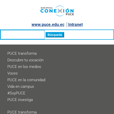
www.puce.edu.ec
│
Intranet
Buscar:
PUCE transforma
Descubre tu vocación
PUCE en los medios
Voces
PUCE en la comunidad
Vida en campus
#SoyPUCE
PUCE investiga
PUCE transforma