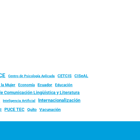
UCE
CISeAL
CETCIS
Centro de Psicología Aplicada
 la Mujer
Ecuador
Economía
Educación
de Comunicación Lingüística y Literatura
d
Internacionalización
Inteligencia Artificial
PUCE TEC
Quito
Vacunación
I