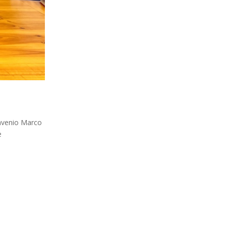
onvenio Marco
e