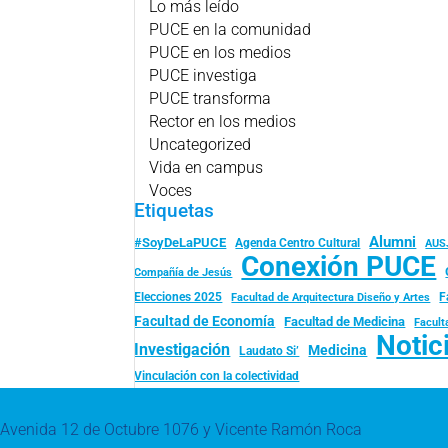
Lo más leído
PUCE en la comunidad
PUCE en los medios
PUCE investiga
PUCE transforma
Rector en los medios
Uncategorized
Vida en campus
Voces
Etiquetas
Alumni
#SoyDeLaPUCE
Agenda Centro Cultural
AUS
Conexión PUCE
Compañía de Jesús
Elecciones 2025
F
Facultad de Arquitectura Diseño y Artes
Facultad de Economía
Facultad de Medicina
Facult
Notic
Investigación
Medicina
Laudato Si’
Vinculación con la colectividad
Avenida 12 de Octubre 1076 y Vicente Ramón Roca