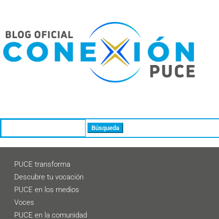
Buscar:
PUCE transforma
Descubre tu vocación
PUCE en los medios
Voces
PUCE en la comunidad