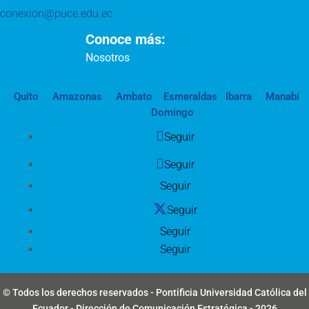
conexion@puce.edu.ec
Conoce más:
Nosotros
Quito
Amazonas
Ambato
Esmeraldas
Ibarra
Manabí
Domingo
Seguir
Seguir
Seguir
Seguir
Seguir
Seguir
© Todos los derechos reservados - Pontificia Universidad Católica del
Ecuador - Dirección de Comunicación Estratégica - 2026