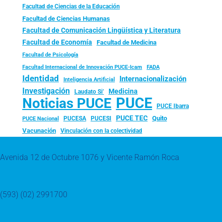
Facultad de Ciencias de la Educación
Facultad de Ciencias Humanas
Facultad de Comunicación Lingüística y Literatura
Facultad de Economía
Facultad de Medicina
Facultad de Psicología
FADA
Facultad Internacional de Innovación PUCE-Icam
Identidad
Internacionalización
Inteligencia Artificial
Investigación
Medicina
Laudato Si’
PUCE
Noticias PUCE
PUCE Ibarra
PUCE TEC
Quito
PUCESA
PUCESI
PUCE Nacional
Vacunación
Vinculación con la colectividad
Avenida 12 de Octubre 1076 y Vicente Ramón Roca
(593) (02) 2991700