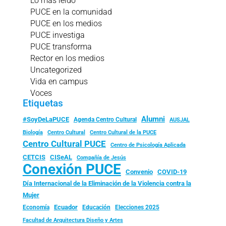
Lo más leído
PUCE en la comunidad
PUCE en los medios
PUCE investiga
PUCE transforma
Rector en los medios
Uncategorized
Vida en campus
Voces
Etiquetas
Alumni
#SoyDeLaPUCE
Agenda Centro Cultural
AUSJAL
Biología
Centro Cultural
Centro Cultural de la PUCE
Centro Cultural PUCE
Centro de Psicología Aplicada
CISeAL
CETCIS
Compañía de Jesús
Conexión PUCE
Convenio
COVID-19
Día Internacional de la Eliminación de la Violencia contra la
Mujer
Ecuador
Economía
Educación
Elecciones 2025
Facultad de Arquitectura Diseño y Artes