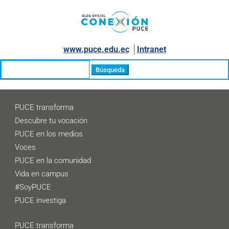
www.puce.edu.ec
│
Intranet
Buscar:
PUCE transforma
Descubre tu vocación
PUCE en los medios
Voces
PUCE en la comunidad
Vida en campus
#SoyPUCE
PUCE investiga
PUCE transforma