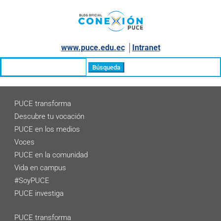
www.puce.edu.ec
│
Intranet
Buscar:
PUCE transforma
Descubre tu vocación
PUCE en los medios
Voces
PUCE en la comunidad
Vida en campus
#SoyPUCE
PUCE investiga
PUCE transforma