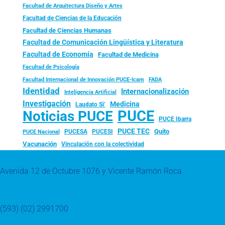
Facultad de Arquitectura Diseño y Artes
Facultad de Ciencias de la Educación
Facultad de Ciencias Humanas
Facultad de Comunicación Lingüística y Literatura
Facultad de Economía
Facultad de Medicina
Facultad de Psicología
FADA
Facultad Internacional de Innovación PUCE-Icam
Identidad
Internacionalización
Inteligencia Artificial
Investigación
Medicina
Laudato Si’
PUCE
Noticias PUCE
PUCE Ibarra
PUCE TEC
Quito
PUCESA
PUCESI
PUCE Nacional
Vacunación
Vinculación con la colectividad
Avenida 12 de Octubre 1076 y Vicente Ramón Roca
(593) (02) 2991700