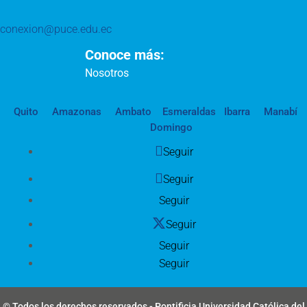
conexion@puce.edu.ec
Conoce más:
Nosotros
Quito
Amazonas
Ambato
Esmeraldas
Ibarra
Manabí
Domingo
Seguir
Seguir
Seguir
Seguir
Seguir
Seguir
© Todos los derechos reservados - Pontificia Universidad Católica del