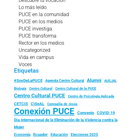
Descubre tu vocación
Lo más leído
PUCE en la comunidad
PUCE en los medios
PUCE investiga
PUCE transforma
Rector en los medios
Uncategorized
Vida en campus
Voces
Etiquetas
Alumni
#SoyDeLaPUCE
Agenda Centro Cultural
AUSJAL
Biología
Centro Cultural
Centro Cultural de la PUCE
Centro Cultural PUCE
Centro de Psicología Aplicada
CISeAL
CETCIS
Compañía de Jesús
Conexión PUCE
Convenio
COVID-19
Día Internacional de la Eliminación de la Violencia contra la
Mujer
Ecuador
Economía
Educación
Elecciones 2025