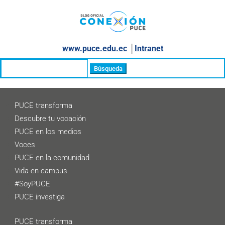
www.puce.edu.ec
│
Intranet
Buscar:
PUCE transforma
Descubre tu vocación
PUCE en los medios
Voces
PUCE en la comunidad
Vida en campus
#SoyPUCE
PUCE investiga
PUCE transforma