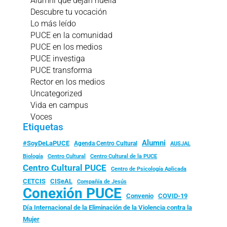
Alumni que dejan huella
Descubre tu vocación
Lo más leído
PUCE en la comunidad
PUCE en los medios
PUCE investiga
PUCE transforma
Rector en los medios
Uncategorized
Vida en campus
Voces
Etiquetas
Alumni
#SoyDeLaPUCE
Agenda Centro Cultural
AUSJAL
Biología
Centro Cultural
Centro Cultural de la PUCE
Centro Cultural PUCE
Centro de Psicología Aplicada
CISeAL
CETCIS
Compañía de Jesús
Conexión PUCE
Convenio
COVID-19
Día Internacional de la Eliminación de la Violencia contra la
Mujer