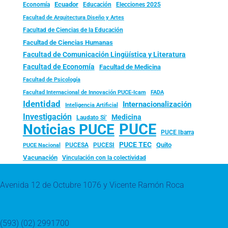
Ecuador
Economía
Educación
Elecciones 2025
Facultad de Arquitectura Diseño y Artes
Facultad de Ciencias de la Educación
Facultad de Ciencias Humanas
Facultad de Comunicación Lingüística y Literatura
Facultad de Economía
Facultad de Medicina
Facultad de Psicología
FADA
Facultad Internacional de Innovación PUCE-Icam
Identidad
Internacionalización
Inteligencia Artificial
Investigación
Medicina
Laudato Si’
PUCE
Noticias PUCE
PUCE Ibarra
PUCE TEC
Quito
PUCESA
PUCESI
PUCE Nacional
Vacunación
Vinculación con la colectividad
Avenida 12 de Octubre 1076 y Vicente Ramón Roca
(593) (02) 2991700