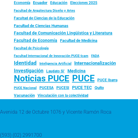
Ecuador
Economía
Educación
Elecciones 2025
Facultad de Arquitectura Diseño y Artes
Facultad de Ciencias de la Educación
Facultad de Ciencias Humanas
Facultad de Comunicación Lingüística y Literatura
Facultad de Economía
Facultad de Medicina
Facultad de Psicología
FADA
Facultad Internacional de Innovación PUCE-Icam
Identidad
Internacionalización
Inteligencia Artificial
Investigación
Medicina
Laudato Si’
PUCE
Noticias PUCE
PUCE Ibarra
PUCE TEC
Quito
PUCESA
PUCESI
PUCE Nacional
Vacunación
Vinculación con la colectividad
Avenida 12 de Octubre 1076 y Vicente Ramón Roca
(593) (02) 2991700