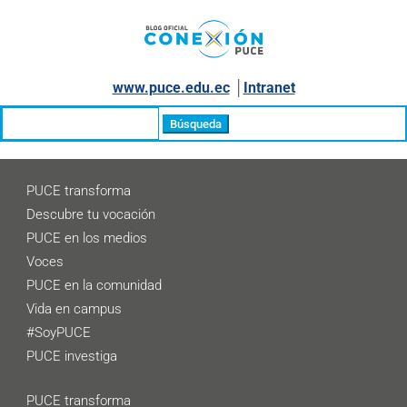
www.puce.edu.ec
│
Intranet
Buscar:
PUCE transforma
Descubre tu vocación
PUCE en los medios
Voces
PUCE en la comunidad
Vida en campus
#SoyPUCE
PUCE investiga
PUCE transforma