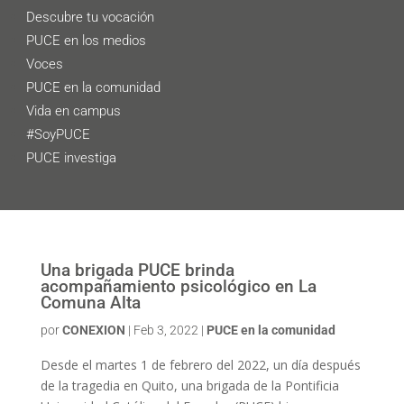
Descubre tu vocación
PUCE en los medios
Voces
PUCE en la comunidad
Vida en campus
#SoyPUCE
PUCE investiga
Una brigada PUCE brinda
acompañamiento psicológico en La
Comuna Alta
por
CONEXION
|
Feb 3, 2022
|
PUCE en la comunidad
Desde el martes 1 de febrero del 2022, un día después
de la tragedia en Quito, una brigada de la Pontificia