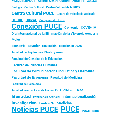
Alumni
#SoyDeLaPUCE
Agenda Centro Cultural
AUSJAL
Biología
Centro Cultural
Centro Cultural de la PUCE
Centro Cultural PUCE
Centro de Psicología Aplicada
CISeAL
CETCIS
Compañía de Jesús
Conexión PUCE
Convenio
COVID-19
Día Internacional de la Eliminación de la Violencia contra la
Mujer
Ecuador
Economía
Educación
Elecciones 2025
Facultad de Arquitectura Diseño y Artes
Facultad de Ciencias de la Educación
Facultad de Ciencias Humanas
Facultad de Comunicación Lingüística y Literatura
Facultad de Economía
Facultad de Medicina
Facultad de Psicología
FADA
Facultad Internacional de Innovación PUCE-Icam
Identidad
Internacionalización
Inteligencia Artificial
Investigación
Medicina
Laudato Si’
PUCE
Noticias PUCE
PUCE Ibarra