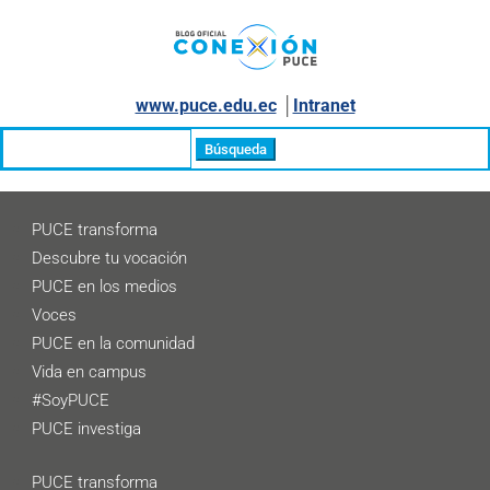
www.puce.edu.ec
│
Intranet
Buscar:
PUCE transforma
Descubre tu vocación
PUCE en los medios
Voces
PUCE en la comunidad
Vida en campus
#SoyPUCE
PUCE investiga
PUCE transforma