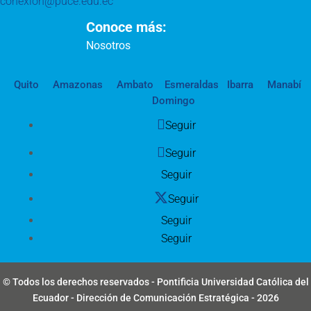
conexion@puce.edu.ec
Conoce más:
Nosotros
Quito
Amazonas
Ambato
Esmeraldas
Ibarra
Manabí
Domingo
Seguir
Seguir
Seguir
Seguir
Seguir
Seguir
© Todos los derechos reservados - Pontificia Universidad Católica del
Ecuador - Dirección de Comunicación Estratégica - 2026