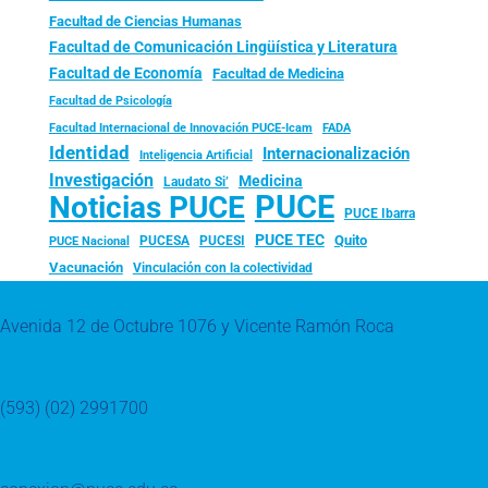
Facultad de Ciencias Humanas
Facultad de Comunicación Lingüística y Literatura
Facultad de Economía
Facultad de Medicina
Facultad de Psicología
FADA
Facultad Internacional de Innovación PUCE-Icam
Identidad
Internacionalización
Inteligencia Artificial
Investigación
Medicina
Laudato Si’
PUCE
Noticias PUCE
PUCE Ibarra
PUCE TEC
Quito
PUCESA
PUCESI
PUCE Nacional
Vacunación
Vinculación con la colectividad
Avenida 12 de Octubre 1076 y Vicente Ramón Roca
(593) (02) 2991700