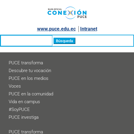
www.puce.edu.ec
│
Intranet
Buscar:
PUCE transforma
Descubre tu vocación
PUCE en los medios
Voces
PUCE en la comunidad
Vida en campus
#SoyPUCE
PUCE investiga
PUCE transforma