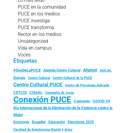
Lo más leído
PUCE en la comunidad
PUCE en los medios
PUCE investiga
PUCE transforma
Rector en los medios
Uncategorized
Vida en campus
Voces
Etiquetas
Alumni
#SoyDeLaPUCE
Agenda Centro Cultural
AUSJAL
Biología
Centro Cultural
Centro Cultural de la PUCE
Centro Cultural PUCE
Centro de Psicología Aplicada
CISeAL
CETCIS
Compañía de Jesús
Conexión PUCE
Convenio
COVID-19
Día Internacional de la Eliminación de la Violencia contra la
Mujer
Ecuador
Economía
Educación
Elecciones 2025
Facultad de Arquitectura Diseño y Artes