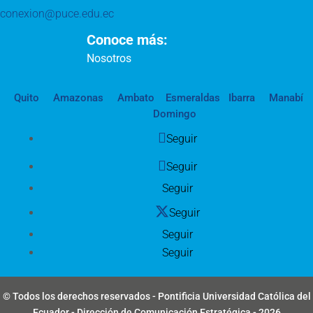
conexion@puce.edu.ec
Conoce más:
Nosotros
Quito
Amazonas
Ambato
Esmeraldas
Ibarra
Manabí
Domingo
Seguir
Seguir
Seguir
Seguir
Seguir
Seguir
© Todos los derechos reservados - Pontificia Universidad Católica del
Ecuador - Dirección de Comunicación Estratégica - 2026