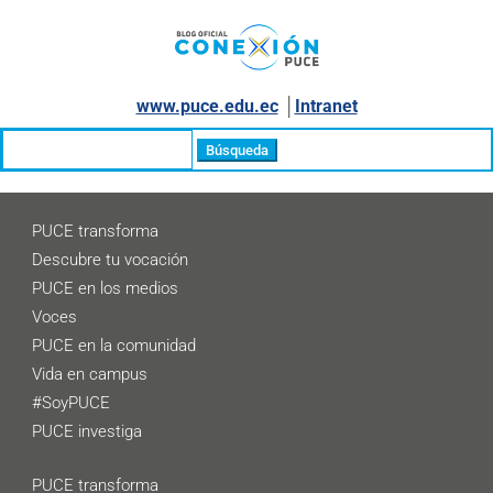
www.puce.edu.ec
│
Intranet
Buscar:
PUCE transforma
Descubre tu vocación
PUCE en los medios
Voces
PUCE en la comunidad
Vida en campus
#SoyPUCE
PUCE investiga
PUCE transforma