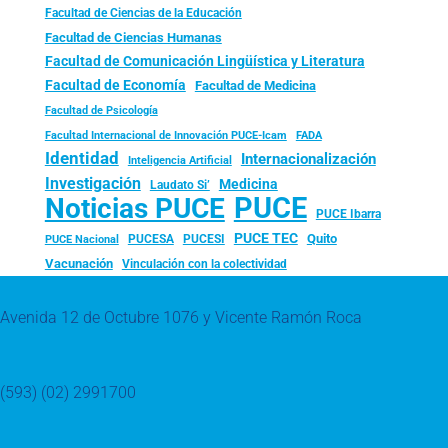
Facultad de Ciencias de la Educación
Facultad de Ciencias Humanas
Facultad de Comunicación Lingüística y Literatura
Facultad de Economía
Facultad de Medicina
Facultad de Psicología
FADA
Facultad Internacional de Innovación PUCE-Icam
Identidad
Internacionalización
Inteligencia Artificial
Investigación
Medicina
Laudato Si’
PUCE
Noticias PUCE
PUCE Ibarra
PUCE TEC
Quito
PUCESA
PUCESI
PUCE Nacional
Vacunación
Vinculación con la colectividad
Avenida 12 de Octubre 1076 y Vicente Ramón Roca
(593) (02) 2991700