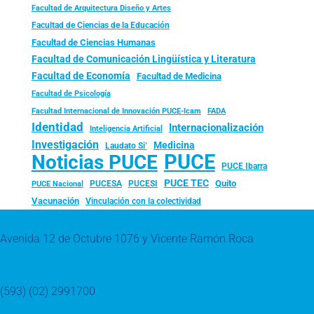
Facultad de Arquitectura Diseño y Artes
Facultad de Ciencias de la Educación
Facultad de Ciencias Humanas
Facultad de Comunicación Lingüística y Literatura
Facultad de Economía
Facultad de Medicina
Facultad de Psicología
FADA
Facultad Internacional de Innovación PUCE-Icam
Identidad
Internacionalización
Inteligencia Artificial
Investigación
Medicina
Laudato Si’
PUCE
Noticias PUCE
PUCE Ibarra
PUCE TEC
Quito
PUCESA
PUCESI
PUCE Nacional
Vacunación
Vinculación con la colectividad
Avenida 12 de Octubre 1076 y Vicente Ramón Roca
(593) (02) 2991700