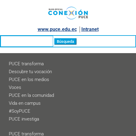
www.puce.edu.ec
│
Intranet
Buscar:
PUCE transforma
Descubre tu vocación
PUCE en los medios
Voces
PUCE en la comunidad
Vida en campus
#SoyPUCE
PUCE investiga
PUCE transforma