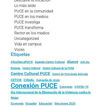
Descubre tu vocación
Lo más leído
PUCE en la comunidad
PUCE en los medios
PUCE investiga
PUCE transforma
Rector en los medios
Uncategorized
Vida en campus
Voces
Etiquetas
Alumni
#SoyDeLaPUCE
Agenda Centro Cultural
AUSJAL
Biología
Centro Cultural
Centro Cultural de la PUCE
Centro Cultural PUCE
Centro de Psicología Aplicada
CISeAL
CETCIS
Compañía de Jesús
Conexión PUCE
Convenio
COVID-19
Día Internacional de la Eliminación de la Violencia contra la
Mujer
Ecuador
Economía
Educación
Elecciones 2025