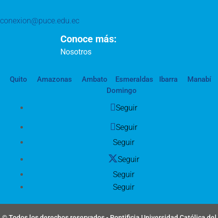
conexion@puce.edu.ec
Conoce más:
Nosotros
Quito
Amazonas
Ambato
Esmeraldas
Ibarra
Manabí
Domingo
Seguir
Seguir
Seguir
Seguir
Seguir
Seguir
© Todos los derechos reservados - Pontificia Universidad Católica del