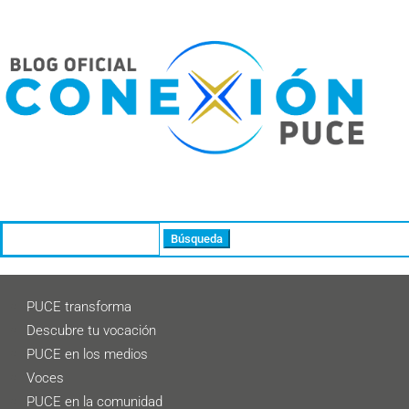
Buscar:
PUCE transforma
Descubre tu vocación
PUCE en los medios
Voces
PUCE en la comunidad