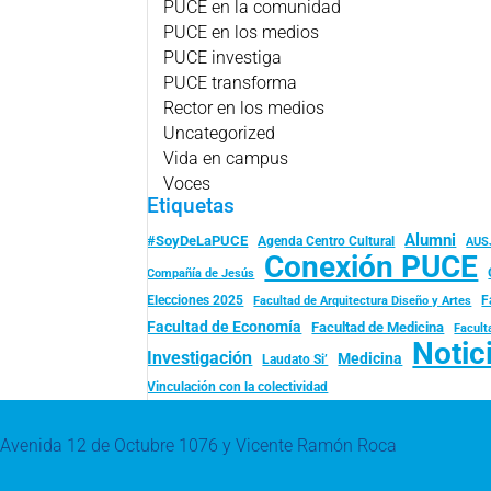
PUCE en la comunidad
PUCE en los medios
PUCE investiga
PUCE transforma
Rector en los medios
Uncategorized
Vida en campus
Voces
Etiquetas
Alumni
#SoyDeLaPUCE
Agenda Centro Cultural
AUS
Conexión PUCE
Compañía de Jesús
Elecciones 2025
F
Facultad de Arquitectura Diseño y Artes
Facultad de Economía
Facultad de Medicina
Facult
Notic
Investigación
Medicina
Laudato Si’
Vinculación con la colectividad
Avenida 12 de Octubre 1076 y Vicente Ramón Roca