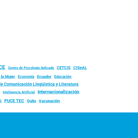
UCE
CISeAL
CETCIS
Centro de Psicología Aplicada
 la Mujer
Ecuador
Economía
Educación
de Comunicación Lingüística y Literatura
d
Internacionalización
Inteligencia Artificial
PUCE TEC
Quito
Vacunación
I