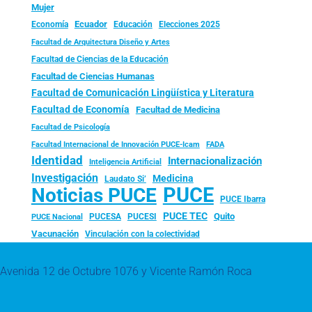
Mujer
Ecuador
Economía
Educación
Elecciones 2025
Facultad de Arquitectura Diseño y Artes
Facultad de Ciencias de la Educación
Facultad de Ciencias Humanas
Facultad de Comunicación Lingüística y Literatura
Facultad de Economía
Facultad de Medicina
Facultad de Psicología
FADA
Facultad Internacional de Innovación PUCE-Icam
Identidad
Internacionalización
Inteligencia Artificial
Investigación
Medicina
Laudato Si’
PUCE
Noticias PUCE
PUCE Ibarra
PUCE TEC
Quito
PUCESA
PUCESI
PUCE Nacional
Vacunación
Vinculación con la colectividad
Avenida 12 de Octubre 1076 y Vicente Ramón Roca