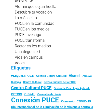
#SoyPUCE
Alumni que dejan huella
Descubre tu vocación
Lo más leído
PUCE en la comunidad
PUCE en los medios
PUCE investiga
PUCE transforma
Rector en los medios
Uncategorized
Vida en campus
Voces
Etiquetas
Alumni
#SoyDeLaPUCE
Agenda Centro Cultural
AUSJAL
Biología
Centro Cultural
Centro Cultural de la PUCE
Centro Cultural PUCE
Centro de Psicología Aplicada
CISeAL
CETCIS
Compañía de Jesús
Conexión PUCE
Convenio
COVID-19
Día Internacional de la Eliminación de la Violencia contra la