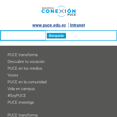
www.puce.edu.ec
│
Intranet
Buscar:
PUCE transforma
Descubre tu vocación
PUCE en los medios
Voces
PUCE en la comunidad
Vida en campus
#SoyPUCE
PUCE investiga
PUCE transforma