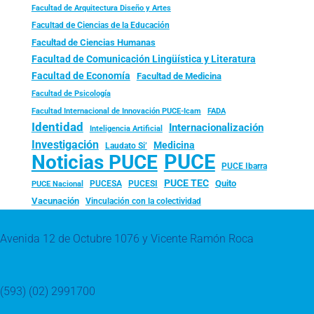
Facultad de Arquitectura Diseño y Artes
Facultad de Ciencias de la Educación
Facultad de Ciencias Humanas
Facultad de Comunicación Lingüística y Literatura
Facultad de Economía
Facultad de Medicina
Facultad de Psicología
FADA
Facultad Internacional de Innovación PUCE-Icam
Identidad
Internacionalización
Inteligencia Artificial
Investigación
Medicina
Laudato Si’
PUCE
Noticias PUCE
PUCE Ibarra
PUCE TEC
Quito
PUCESA
PUCESI
PUCE Nacional
Vacunación
Vinculación con la colectividad
Avenida 12 de Octubre 1076 y Vicente Ramón Roca
(593) (02) 2991700