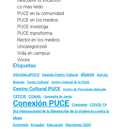
Descubre tu vocación
Lo más leído
PUCE en la comunidad
PUCE en los medios
PUCE investiga
PUCE transforma
Rector en los medios
Uncategorized
Vida en campus
Voces
Etiquetas
Alumni
#SoyDeLaPUCE
Agenda Centro Cultural
AUSJAL
Biología
Centro Cultural
Centro Cultural de la PUCE
Centro Cultural PUCE
Centro de Psicología Aplicada
CISeAL
CETCIS
Compañía de Jesús
Conexión PUCE
Convenio
COVID-19
Día Internacional de la Eliminación de la Violencia contra la
Mujer
Ecuador
Economía
Educación
Elecciones 2025