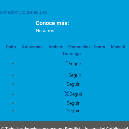
conexion@puce.edu.ec
Conoce más:
Nosotros
Quito
Amazonas
Ambato
Esmeraldas
Ibarra
Manabí
Domingo
Seguir
Seguir
Seguir
Seguir
Seguir
Seguir
© Todos los derechos reservados - Pontificia Universidad Católica del