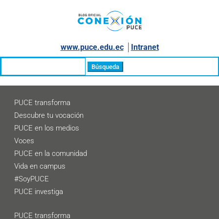
www.puce.edu.ec
│
Intranet
Buscar:
PUCE transforma
Descubre tu vocación
PUCE en los medios
Voces
PUCE en la comunidad
Vida en campus
#SoyPUCE
PUCE investiga
PUCE transforma