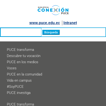
www.puce.edu.ec
│
Intranet
Buscar:
PUCE transforma
Descubre tu vocación
PUCE en los medios
Voces
PUCE en la comunidad
Vida en campus
#SoyPUCE
PUCE investiga
PUCE transforma