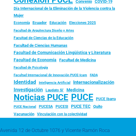
Convenio
COVID-19
Día Internacional de la Eliminación de la Violencia contra la
Mujer
Ecuador
Economía
Educación
Elecciones 2025
Facultad de Arquitectura Diseño y Artes
Facultad de Ciencias de la Educación
Facultad de Ciencias Humanas
Facultad de Comunicación Lingüística y Literatura
Facultad de Economía
Facultad de Medicina
Facultad de Psicología
FADA
Facultad Internacional de Innovación PUCE-Icam
Identidad
Internacionalización
Inteligencia Artificial
Investigación
Medicina
Laudato Si’
PUCE
Noticias PUCE
PUCE Ibarra
PUCE TEC
Quito
PUCESA
PUCESI
PUCE Nacional
Vacunación
Vinculación con la colectividad
Avenida 12 de Octubre 1076 y Vicente Ramón Roca