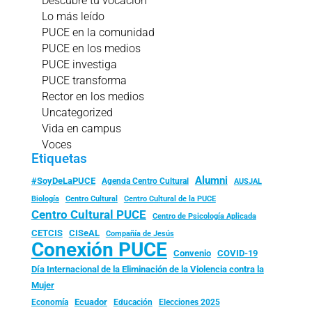
Descubre tu vocación
Lo más leído
PUCE en la comunidad
PUCE en los medios
PUCE investiga
PUCE transforma
Rector en los medios
Uncategorized
Vida en campus
Voces
Etiquetas
Alumni
#SoyDeLaPUCE
Agenda Centro Cultural
AUSJAL
Biología
Centro Cultural
Centro Cultural de la PUCE
Centro Cultural PUCE
Centro de Psicología Aplicada
CISeAL
CETCIS
Compañía de Jesús
Conexión PUCE
Convenio
COVID-19
Día Internacional de la Eliminación de la Violencia contra la
Mujer
Ecuador
Economía
Educación
Elecciones 2025