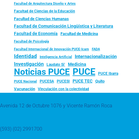
Facultad de Arquitectura Diseño y Artes
Facultad de Ciencias de la Educación
Facultad de Ciencias Humanas
Facultad de Comunicación Lingüística y Literatura
Facultad de Economía
Facultad de Medicina
Facultad de Psicología
FADA
Facultad Internacional de Innovación PUCE-Icam
Identidad
Internacionalización
Inteligencia Artificial
Investigación
Medicina
Laudato Si’
PUCE
Noticias PUCE
PUCE Ibarra
PUCE TEC
Quito
PUCESA
PUCESI
PUCE Nacional
Vacunación
Vinculación con la colectividad
Avenida 12 de Octubre 1076 y Vicente Ramón Roca
(593) (02) 2991700