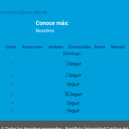
conexion@puce.edu.ec
Conoce más:
Nosotros
Quito
Amazonas
Ambato
Esmeraldas
Ibarra
Manabí
Domingo
Seguir
Seguir
Seguir
Seguir
Seguir
Seguir
© Todos los derechos reservados - Pontificia Universidad Católica del