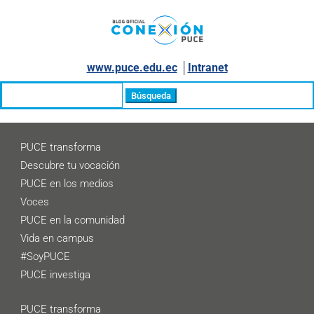
www.puce.edu.ec
│
Intranet
Buscar:
PUCE transforma
Descubre tu vocación
PUCE en los medios
Voces
PUCE en la comunidad
Vida en campus
#SoyPUCE
PUCE investiga
PUCE transforma