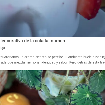
er curativo de la colada morada
tiga
cuatorianos un aroma distinto se percibe. El ambiente huele a ishpin
rada que mezcla memoria, identidad y sabor. Pero detrás de esta tra