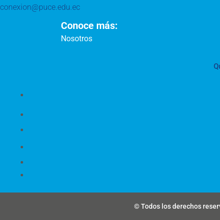
conexion@puce.edu.ec
Conoce más:
Nosotros
Q
© Todos los derechos reserv