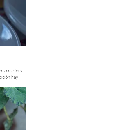
go, cedrón y
dición hay