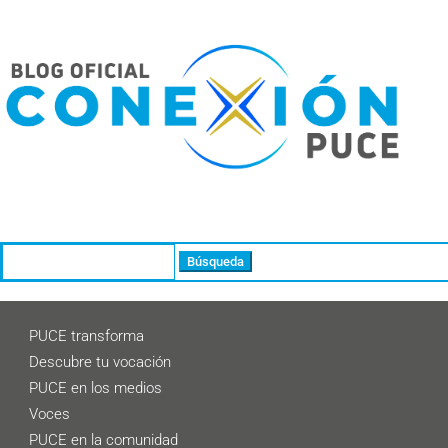
Buscar:
PUCE transforma
Descubre tu vocación
PUCE en los medios
Voces
PUCE en la comunidad