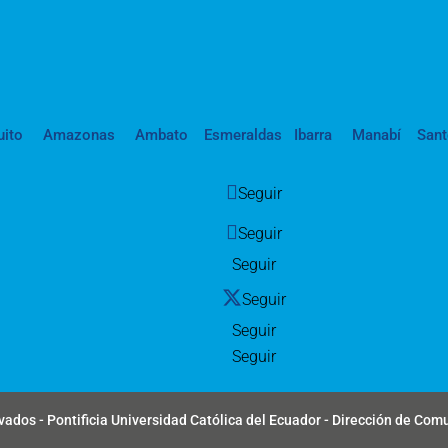
uito
Amazonas
Ambato
Esmeraldas
Ibarra
Manabí
San
Seguir
Seguir
Seguir
Seguir
Seguir
Seguir
ados - Pontificia Universidad Católica del Ecuador - Dirección de Com