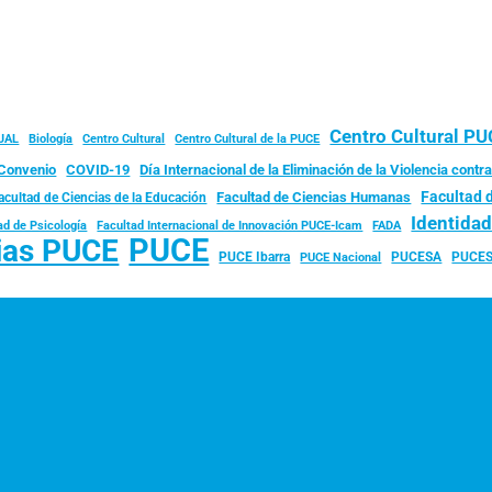
Centro Cultural P
JAL
Biología
Centro Cultural
Centro Cultural de la PUCE
Convenio
COVID-19
Día Internacional de la Eliminación de la Violencia contra
Facultad 
Facultad de Ciencias Humanas
acultad de Ciencias de la Educación
Identida
ad de Psicología
FADA
Facultad Internacional de Innovación PUCE-Icam
PUCE
ias PUCE
PUCE Ibarra
PUCESA
PUCES
PUCE Nacional