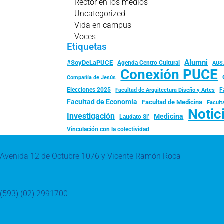
Rector en los medios
Uncategorized
Vida en campus
Voces
Etiquetas
Alumni
#SoyDeLaPUCE
Agenda Centro Cultural
AUS
Conexión PUCE
Compañía de Jesús
Elecciones 2025
F
Facultad de Arquitectura Diseño y Artes
Facultad de Economía
Facultad de Medicina
Facult
Notic
Investigación
Medicina
Laudato Si’
Vinculación con la colectividad
Avenida 12 de Octubre 1076 y Vicente Ramón Roca
(593) (02) 2991700