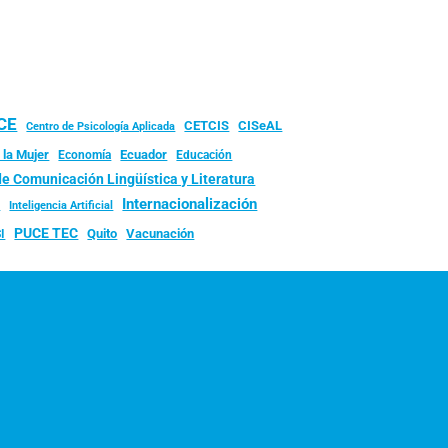
UCE
CISeAL
CETCIS
Centro de Psicología Aplicada
 la Mujer
Ecuador
Economía
Educación
de Comunicación Lingüística y Literatura
d
Internacionalización
Inteligencia Artificial
PUCE TEC
Quito
Vacunación
I