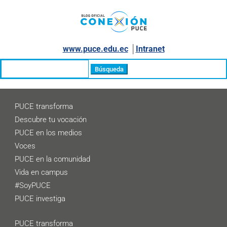
www.puce.edu.ec
│
Intranet
Buscar:
PUCE transforma
Descubre tu vocación
PUCE en los medios
Voces
PUCE en la comunidad
Vida en campus
#SoyPUCE
PUCE investiga
PUCE transforma