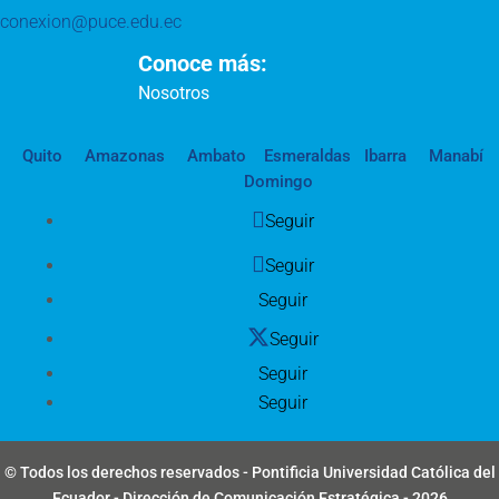
conexion@puce.edu.ec
Conoce más:
Nosotros
Quito
Amazonas
Ambato
Esmeraldas
Ibarra
Manabí
Domingo
Seguir
Seguir
Seguir
Seguir
Seguir
Seguir
© Todos los derechos reservados - Pontificia Universidad Católica del
Ecuador - Dirección de Comunicación Estratégica - 2026