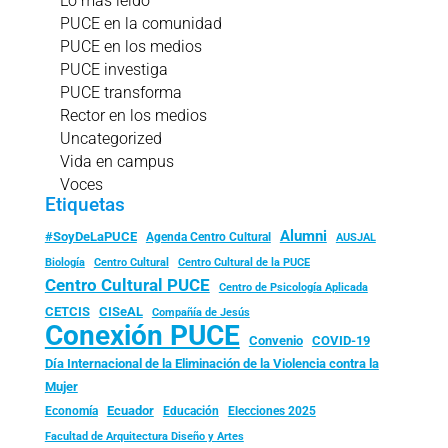
Lo más leído
PUCE en la comunidad
PUCE en los medios
PUCE investiga
PUCE transforma
Rector en los medios
Uncategorized
Vida en campus
Voces
Etiquetas
Alumni
#SoyDeLaPUCE
Agenda Centro Cultural
AUSJAL
Biología
Centro Cultural
Centro Cultural de la PUCE
Centro Cultural PUCE
Centro de Psicología Aplicada
CISeAL
CETCIS
Compañía de Jesús
Conexión PUCE
Convenio
COVID-19
Día Internacional de la Eliminación de la Violencia contra la
Mujer
Ecuador
Economía
Educación
Elecciones 2025
Facultad de Arquitectura Diseño y Artes