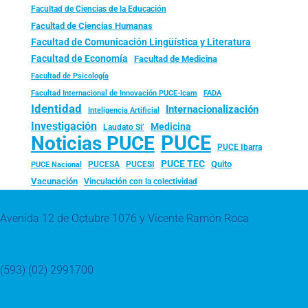
Facultad de Ciencias de la Educación
Facultad de Ciencias Humanas
Facultad de Comunicación Lingüística y Literatura
Facultad de Economía
Facultad de Medicina
Facultad de Psicología
FADA
Facultad Internacional de Innovación PUCE-Icam
Identidad
Internacionalización
Inteligencia Artificial
Investigación
Medicina
Laudato Si’
PUCE
Noticias PUCE
PUCE Ibarra
PUCE TEC
Quito
PUCESA
PUCESI
PUCE Nacional
Vacunación
Vinculación con la colectividad
Avenida 12 de Octubre 1076 y Vicente Ramón Roca
(593) (02) 2991700