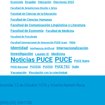
Ecuador
Economía
Educación
Elecciones 2025
Facultad de Arquitectura Diseño y Artes
Facultad de Ciencias de la Educación
Facultad de Ciencias Humanas
Facultad de Comunicación Lingüística y Literatura
Facultad de Economía
Facultad de Medicina
Facultad de Psicología
FADA
Facultad Internacional de Innovación PUCE-Icam
Identidad
Internacionalización
Inteligencia Artificial
Investigación
Medicina
Laudato Si’
PUCE
Noticias PUCE
PUCE Ibarra
PUCE TEC
Quito
PUCESA
PUCESI
PUCE Nacional
Vacunación
Vinculación con la colectividad
Avenida 12 de Octubre 1076 y Vicente Ramón Roca
(593) (02) 2991700