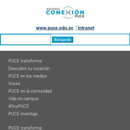
www.puce.edu.ec
│
Intranet
Buscar:
PUCE transforma
Descubre tu vocación
PUCE en los medios
Voces
PUCE en la comunidad
Vida en campus
#SoyPUCE
PUCE investiga
PUCE transforma