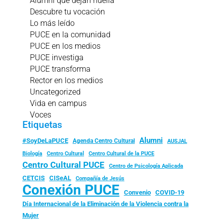
Alumni que dejan huella
Descubre tu vocación
Lo más leído
PUCE en la comunidad
PUCE en los medios
PUCE investiga
PUCE transforma
Rector en los medios
Uncategorized
Vida en campus
Voces
Etiquetas
Alumni
#SoyDeLaPUCE
Agenda Centro Cultural
AUSJAL
Biología
Centro Cultural
Centro Cultural de la PUCE
Centro Cultural PUCE
Centro de Psicología Aplicada
CISeAL
CETCIS
Compañía de Jesús
Conexión PUCE
Convenio
COVID-19
Día Internacional de la Eliminación de la Violencia contra la
Mujer