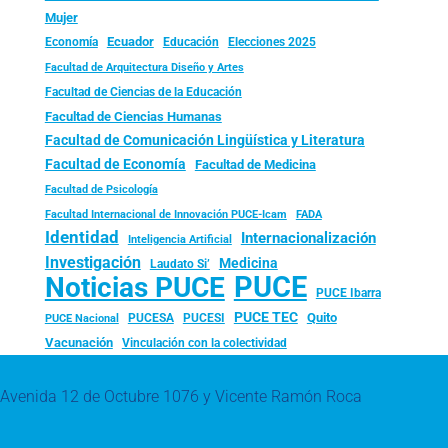
Mujer
Ecuador
Economía
Educación
Elecciones 2025
Facultad de Arquitectura Diseño y Artes
Facultad de Ciencias de la Educación
Facultad de Ciencias Humanas
Facultad de Comunicación Lingüística y Literatura
Facultad de Economía
Facultad de Medicina
Facultad de Psicología
FADA
Facultad Internacional de Innovación PUCE-Icam
Identidad
Internacionalización
Inteligencia Artificial
Investigación
Medicina
Laudato Si’
PUCE
Noticias PUCE
PUCE Ibarra
PUCE TEC
Quito
PUCESA
PUCESI
PUCE Nacional
Vacunación
Vinculación con la colectividad
Avenida 12 de Octubre 1076 y Vicente Ramón Roca