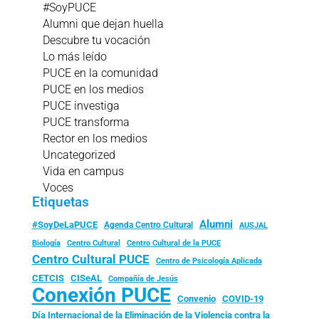
#SoyPUCE
Alumni que dejan huella
Descubre tu vocación
Lo más leído
PUCE en la comunidad
PUCE en los medios
PUCE investiga
PUCE transforma
Rector en los medios
Uncategorized
Vida en campus
Voces
Etiquetas
Alumni
#SoyDeLaPUCE
Agenda Centro Cultural
AUSJAL
Biología
Centro Cultural
Centro Cultural de la PUCE
Centro Cultural PUCE
Centro de Psicología Aplicada
CISeAL
CETCIS
Compañía de Jesús
Conexión PUCE
Convenio
COVID-19
Día Internacional de la Eliminación de la Violencia contra la