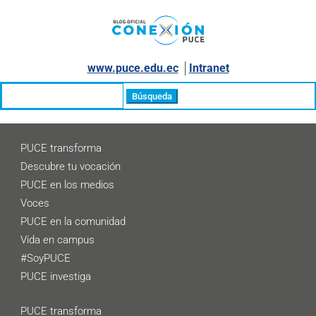
www.puce.edu.ec
│
Intranet
Buscar:
PUCE transforma
Descubre tu vocación
PUCE en los medios
Voces
PUCE en la comunidad
Vida en campus
#SoyPUCE
PUCE investiga
PUCE transforma