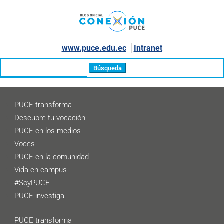
www.puce.edu.ec
│
Intranet
Buscar:
PUCE transforma
Descubre tu vocación
PUCE en los medios
Voces
PUCE en la comunidad
Vida en campus
#SoyPUCE
PUCE investiga
PUCE transforma