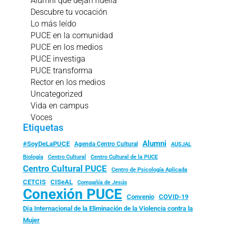
Alumni que dejan huella
Descubre tu vocación
Lo más leído
PUCE en la comunidad
PUCE en los medios
PUCE investiga
PUCE transforma
Rector en los medios
Uncategorized
Vida en campus
Voces
Etiquetas
Alumni
#SoyDeLaPUCE
Agenda Centro Cultural
AUSJAL
Biología
Centro Cultural
Centro Cultural de la PUCE
Centro Cultural PUCE
Centro de Psicología Aplicada
CISeAL
CETCIS
Compañía de Jesús
Conexión PUCE
Convenio
COVID-19
Día Internacional de la Eliminación de la Violencia contra la
Mujer