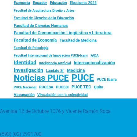
Ecuador
Economía
Educación
Elecciones 2025
Facultad de Arquitectura Diseño y Artes
Facultad de Ciencias de la Educación
Facultad de Ciencias Humanas
Facultad de Comunicación Lingüística y Literatura
Facultad de Economía
Facultad de Medicina
Facultad de Psicología
FADA
Facultad Internacional de Innovación PUCE-Icam
Identidad
Internacionalización
Inteligencia Artificial
Investigación
Medicina
Laudato Si’
PUCE
Noticias PUCE
PUCE Ibarra
PUCE TEC
Quito
PUCESA
PUCESI
PUCE Nacional
Vacunación
Vinculación con la colectividad
Avenida 12 de Octubre 1076 y Vicente Ramón Roca
(593) (02) 2991700