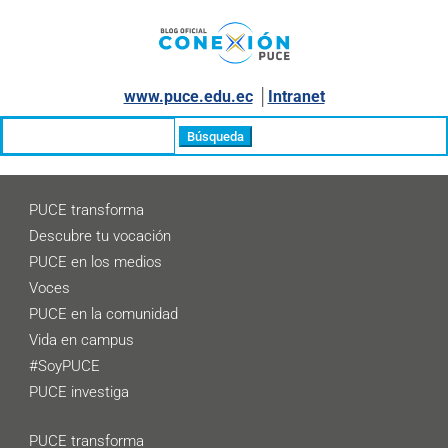
www.puce.edu.ec
│
Intranet
Buscar:
PUCE transforma
Descubre tu vocación
PUCE en los medios
Voces
PUCE en la comunidad
Vida en campus
#SoyPUCE
PUCE investiga
PUCE transforma