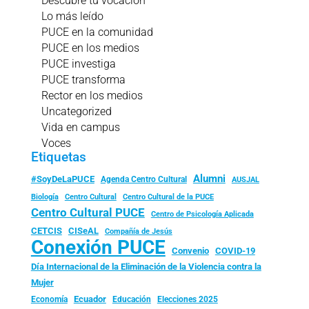
Descubre tu vocación
Lo más leído
PUCE en la comunidad
PUCE en los medios
PUCE investiga
PUCE transforma
Rector en los medios
Uncategorized
Vida en campus
Voces
Etiquetas
Alumni
#SoyDeLaPUCE
Agenda Centro Cultural
AUSJAL
Biología
Centro Cultural
Centro Cultural de la PUCE
Centro Cultural PUCE
Centro de Psicología Aplicada
CISeAL
CETCIS
Compañía de Jesús
Conexión PUCE
Convenio
COVID-19
Día Internacional de la Eliminación de la Violencia contra la
Mujer
Ecuador
Economía
Educación
Elecciones 2025