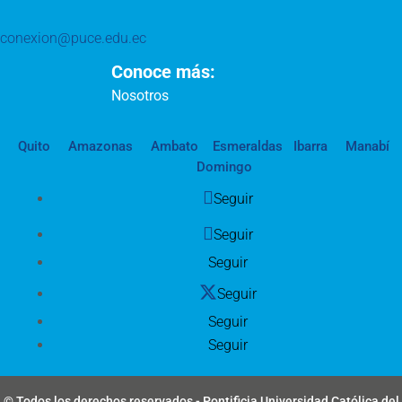
conexion@puce.edu.ec
Conoce más:
Nosotros
Quito
Amazonas
Ambato
Esmeraldas
Ibarra
Manabí
Domingo
Seguir
Seguir
Seguir
Seguir
Seguir
Seguir
© Todos los derechos reservados - Pontificia Universidad Católica del