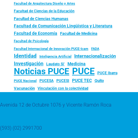
Facultad de Arquitectura Diseño y Artes
Facultad de Ciencias de la Educación
Facultad de Ciencias Humanas
Facultad de Comunicación Lingüística y Literatura
Facultad de Economía
Facultad de Medicina
Facultad de Psicología
FADA
Facultad Internacional de Innovación PUCE-Icam
Identidad
Internacionalización
Inteligencia Artificial
Investigación
Medicina
Laudato Si’
PUCE
Noticias PUCE
PUCE Ibarra
PUCE TEC
Quito
PUCESA
PUCESI
PUCE Nacional
Vacunación
Vinculación con la colectividad
Avenida 12 de Octubre 1076 y Vicente Ramón Roca
(593) (02) 2991700