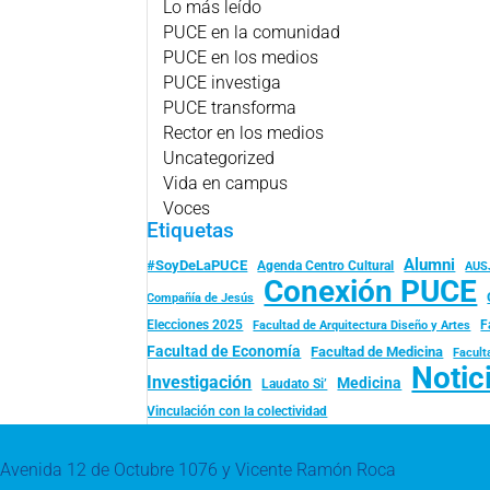
Lo más leído
PUCE en la comunidad
PUCE en los medios
PUCE investiga
PUCE transforma
Rector en los medios
Uncategorized
Vida en campus
Voces
Etiquetas
Alumni
#SoyDeLaPUCE
Agenda Centro Cultural
AUS
Conexión PUCE
Compañía de Jesús
Elecciones 2025
F
Facultad de Arquitectura Diseño y Artes
Facultad de Economía
Facultad de Medicina
Facult
Notic
Investigación
Medicina
Laudato Si’
Vinculación con la colectividad
Avenida 12 de Octubre 1076 y Vicente Ramón Roca