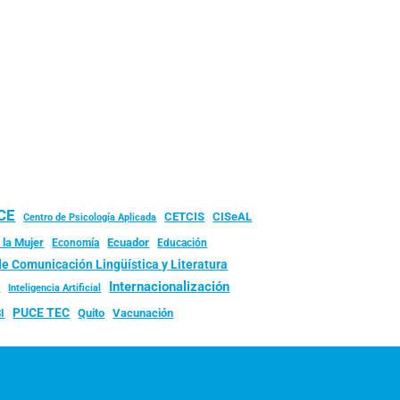
UCE
CISeAL
CETCIS
Centro de Psicología Aplicada
 la Mujer
Ecuador
Economía
Educación
de Comunicación Lingüística y Literatura
d
Internacionalización
Inteligencia Artificial
PUCE TEC
Quito
Vacunación
I