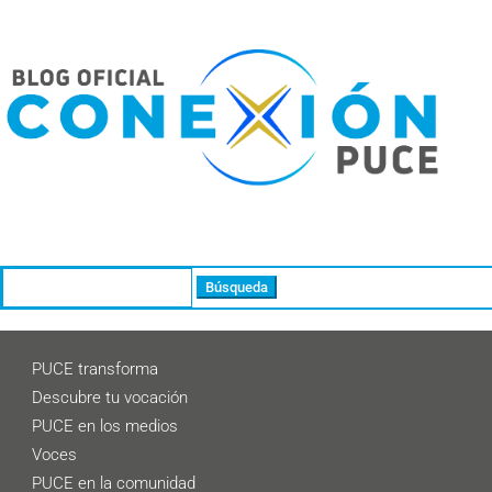
Buscar:
PUCE transforma
Descubre tu vocación
PUCE en los medios
Voces
PUCE en la comunidad