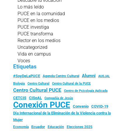
Descubre tu vocación
Lo más leído
PUCE en la comunidad
PUCE en los medios
PUCE investiga
PUCE transforma
Rector en los medios
Uncategorized
Vida en campus
Voces
Etiquetas
Alumni
#SoyDeLaPUCE
Agenda Centro Cultural
AUSJAL
Biología
Centro Cultural
Centro Cultural de la PUCE
Centro Cultural PUCE
Centro de Psicología Aplicada
CISeAL
CETCIS
Compañía de Jesús
Conexión PUCE
Convenio
COVID-19
Día Internacional de la Eliminación de la Violencia contra la
Mujer
Ecuador
Economía
Educación
Elecciones 2025