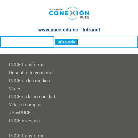
www.puce.edu.ec
│
Intranet
Buscar:
PUCE transforma
Descubre tu vocación
PUCE en los medios
Voces
PUCE en la comunidad
Vida en campus
#SoyPUCE
PUCE investiga
PUCE transforma