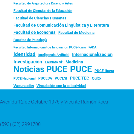
Facultad de Arquitectura Diseño y Artes
Facultad de Ciencias de la Educación
Facultad de Ciencias Humanas
Facultad de Comunicación Lingüística y Literatura
Facultad de Economía
Facultad de Medicina
Facultad de Psicología
FADA
Facultad Internacional de Innovación PUCE-Icam
Identidad
Internacionalización
Inteligencia Artificial
Investigación
Medicina
Laudato Si’
PUCE
Noticias PUCE
PUCE Ibarra
PUCE TEC
Quito
PUCESA
PUCESI
PUCE Nacional
Vacunación
Vinculación con la colectividad
Avenida 12 de Octubre 1076 y Vicente Ramón Roca
(593) (02) 2991700