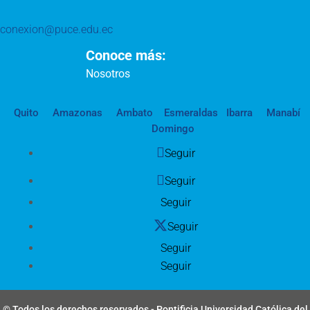
conexion@puce.edu.ec
Conoce más:
Nosotros
Quito
Amazonas
Ambato
Esmeraldas
Ibarra
Manabí
Domingo
Seguir
Seguir
Seguir
Seguir
Seguir
Seguir
© Todos los derechos reservados - Pontificia Universidad Católica del