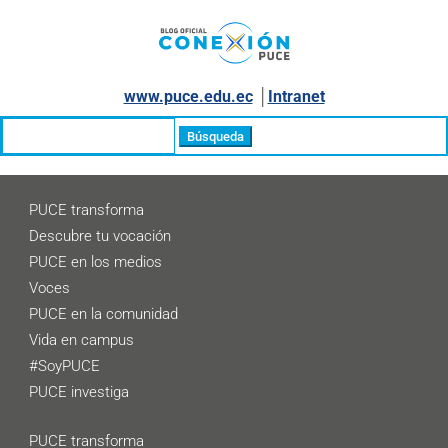
www.puce.edu.ec
│
Intranet
Buscar:
PUCE transforma
Descubre tu vocación
PUCE en los medios
Voces
PUCE en la comunidad
Vida en campus
#SoyPUCE
PUCE investiga
PUCE transforma