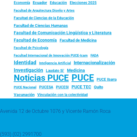
Ecuador
Economía
Educación
Elecciones 2025
Facultad de Arquitectura Diseño y Artes
Facultad de Ciencias de la Educación
Facultad de Ciencias Humanas
Facultad de Comunicación Lingüística y Literatura
Facultad de Economía
Facultad de Medicina
Facultad de Psicología
FADA
Facultad Internacional de Innovación PUCE-Icam
Identidad
Internacionalización
Inteligencia Artificial
Investigación
Medicina
Laudato Si’
PUCE
Noticias PUCE
PUCE Ibarra
PUCE TEC
Quito
PUCESA
PUCESI
PUCE Nacional
Vacunación
Vinculación con la colectividad
Avenida 12 de Octubre 1076 y Vicente Ramón Roca
(593) (02) 2991700