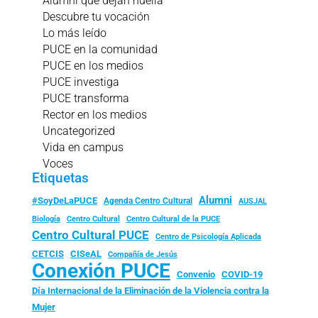
Alumni que dejan huella
Descubre tu vocación
Lo más leído
PUCE en la comunidad
PUCE en los medios
PUCE investiga
PUCE transforma
Rector en los medios
Uncategorized
Vida en campus
Voces
Etiquetas
Alumni
#SoyDeLaPUCE
Agenda Centro Cultural
AUSJAL
Biología
Centro Cultural
Centro Cultural de la PUCE
Centro Cultural PUCE
Centro de Psicología Aplicada
CISeAL
CETCIS
Compañía de Jesús
Conexión PUCE
Convenio
COVID-19
Día Internacional de la Eliminación de la Violencia contra la
Mujer