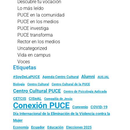
Descubre tu vocación
Lo más leído
PUCE en la comunidad
PUCE en los medios
PUCE investiga
PUCE transforma
Rector en los medios
Uncategorized
Vida en campus
Voces
Etiquetas
Alumni
#SoyDeLaPUCE
Agenda Centro Cultural
AUSJAL
Biología
Centro Cultural
Centro Cultural de la PUCE
Centro Cultural PUCE
Centro de Psicología Aplicada
CISeAL
CETCIS
Compañía de Jesús
Conexión PUCE
Convenio
COVID-19
Día Internacional de la Eliminación de la Violencia contra la
Mujer
Ecuador
Economía
Educación
Elecciones 2025