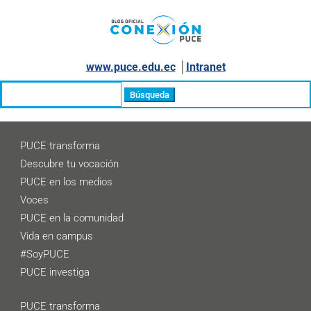
www.puce.edu.ec
│
Intranet
Buscar:
PUCE transforma
Descubre tu vocación
PUCE en los medios
Voces
PUCE en la comunidad
Vida en campus
#SoyPUCE
PUCE investiga
PUCE transforma