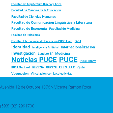
Facultad de Arquitectura Diseño y Artes
Facultad de Ciencias de la Educación
Facultad de Ciencias Humanas
Facultad de Comunicación Lingüística y Literatura
Facultad de Economía
Facultad de Medicina
Facultad de Psicología
FADA
Facultad Internacional de Innovación PUCE-Icam
Identidad
Internacionalización
Inteligencia Artificial
Investigación
Medicina
Laudato Si’
PUCE
Noticias PUCE
PUCE Ibarra
PUCE TEC
Quito
PUCESA
PUCESI
PUCE Nacional
Vacunación
Vinculación con la colectividad
Avenida 12 de Octubre 1076 y Vicente Ramón Roca
(593) (02) 2991700