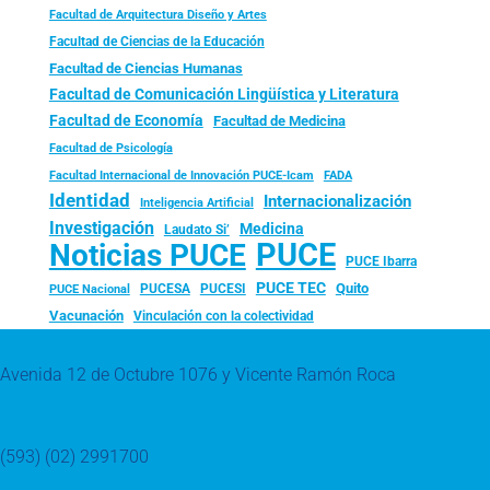
Facultad de Arquitectura Diseño y Artes
Facultad de Ciencias de la Educación
Facultad de Ciencias Humanas
Facultad de Comunicación Lingüística y Literatura
Facultad de Economía
Facultad de Medicina
Facultad de Psicología
FADA
Facultad Internacional de Innovación PUCE-Icam
Identidad
Internacionalización
Inteligencia Artificial
Investigación
Medicina
Laudato Si’
PUCE
Noticias PUCE
PUCE Ibarra
PUCE TEC
Quito
PUCESA
PUCESI
PUCE Nacional
Vacunación
Vinculación con la colectividad
Avenida 12 de Octubre 1076 y Vicente Ramón Roca
(593) (02) 2991700