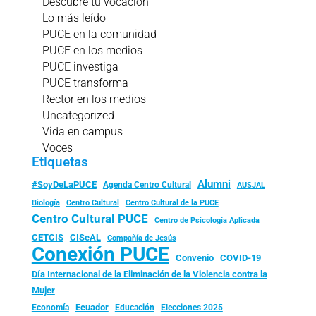
Descubre tu vocación
Lo más leído
PUCE en la comunidad
PUCE en los medios
PUCE investiga
PUCE transforma
Rector en los medios
Uncategorized
Vida en campus
Voces
Etiquetas
Alumni
#SoyDeLaPUCE
Agenda Centro Cultural
AUSJAL
Biología
Centro Cultural
Centro Cultural de la PUCE
Centro Cultural PUCE
Centro de Psicología Aplicada
CISeAL
CETCIS
Compañía de Jesús
Conexión PUCE
Convenio
COVID-19
Día Internacional de la Eliminación de la Violencia contra la
Mujer
Ecuador
Economía
Educación
Elecciones 2025