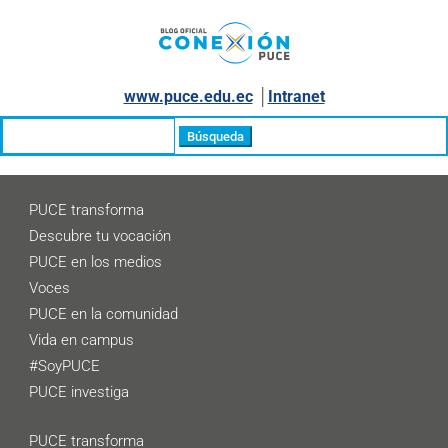
www.puce.edu.ec
│
Intranet
Buscar:
PUCE transforma
Descubre tu vocación
PUCE en los medios
Voces
PUCE en la comunidad
Vida en campus
#SoyPUCE
PUCE investiga
PUCE transforma