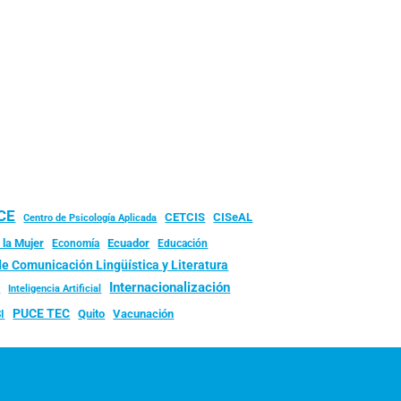
UCE
CISeAL
CETCIS
Centro de Psicología Aplicada
 la Mujer
Ecuador
Economía
Educación
de Comunicación Lingüística y Literatura
d
Internacionalización
Inteligencia Artificial
PUCE TEC
Quito
Vacunación
I