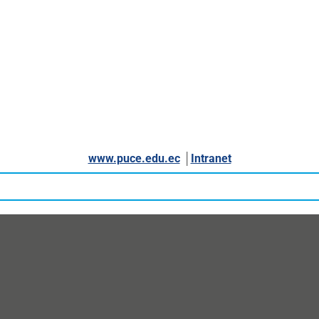
www.puce.edu.ec
│
Intranet