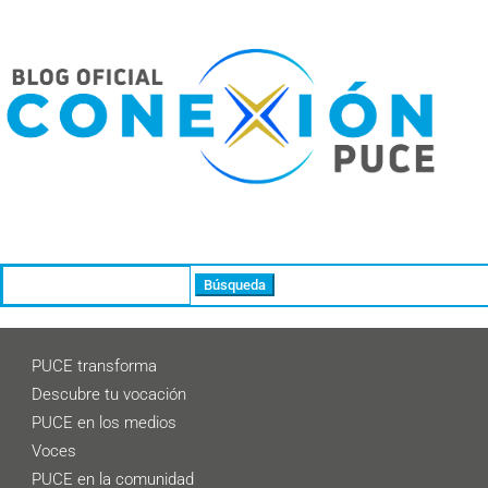
Buscar:
PUCE transforma
Descubre tu vocación
PUCE en los medios
Voces
PUCE en la comunidad