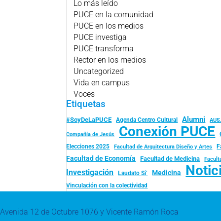
Lo más leído
PUCE en la comunidad
PUCE en los medios
PUCE investiga
PUCE transforma
Rector en los medios
Uncategorized
Vida en campus
Voces
Etiquetas
Alumni
#SoyDeLaPUCE
Agenda Centro Cultural
AUS
Conexión PUCE
Compañía de Jesús
Elecciones 2025
F
Facultad de Arquitectura Diseño y Artes
Facultad de Economía
Facultad de Medicina
Facult
Notic
Investigación
Medicina
Laudato Si’
Vinculación con la colectividad
Avenida 12 de Octubre 1076 y Vicente Ramón Roca