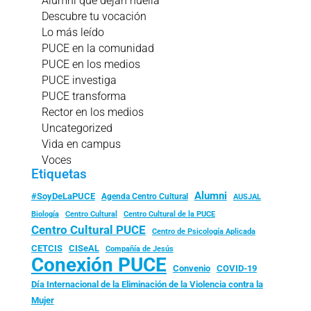
Alumni que dejan huella
Descubre tu vocación
Lo más leído
PUCE en la comunidad
PUCE en los medios
PUCE investiga
PUCE transforma
Rector en los medios
Uncategorized
Vida en campus
Voces
Etiquetas
Alumni
#SoyDeLaPUCE
Agenda Centro Cultural
AUSJAL
Biología
Centro Cultural
Centro Cultural de la PUCE
Centro Cultural PUCE
Centro de Psicología Aplicada
CISeAL
CETCIS
Compañía de Jesús
Conexión PUCE
Convenio
COVID-19
Día Internacional de la Eliminación de la Violencia contra la
Mujer