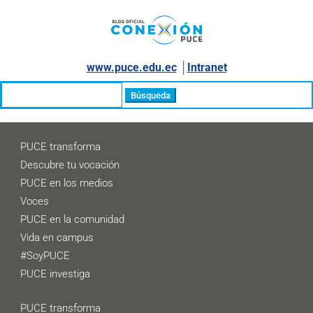
www.puce.edu.ec
│
Intranet
Buscar:
PUCE transforma
Descubre tu vocación
PUCE en los medios
Voces
PUCE en la comunidad
Vida en campus
#SoyPUCE
PUCE investiga
PUCE transforma