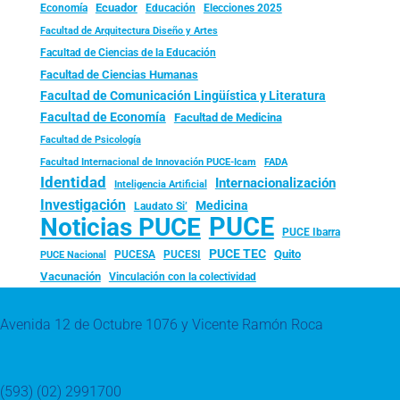
Ecuador
Economía
Educación
Elecciones 2025
Facultad de Arquitectura Diseño y Artes
Facultad de Ciencias de la Educación
Facultad de Ciencias Humanas
Facultad de Comunicación Lingüística y Literatura
Facultad de Economía
Facultad de Medicina
Facultad de Psicología
FADA
Facultad Internacional de Innovación PUCE-Icam
Identidad
Internacionalización
Inteligencia Artificial
Investigación
Medicina
Laudato Si’
PUCE
Noticias PUCE
PUCE Ibarra
PUCE TEC
Quito
PUCESA
PUCESI
PUCE Nacional
Vacunación
Vinculación con la colectividad
Avenida 12 de Octubre 1076 y Vicente Ramón Roca
(593) (02) 2991700