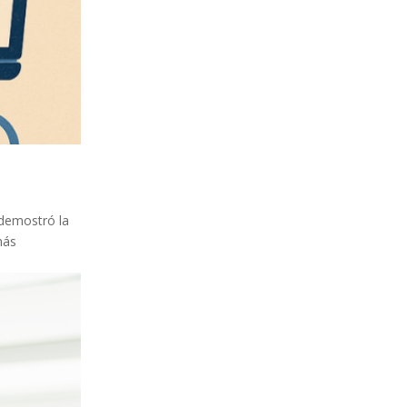
 demostró la
más