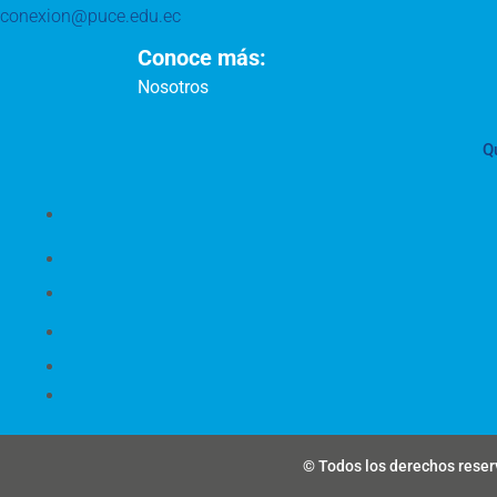
conexion@puce.edu.ec
Conoce más:
Nosotros
Q
© Todos los derechos reserv