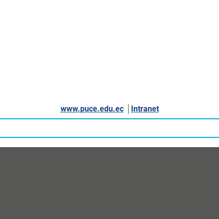
www.puce.edu.ec
│
Intranet