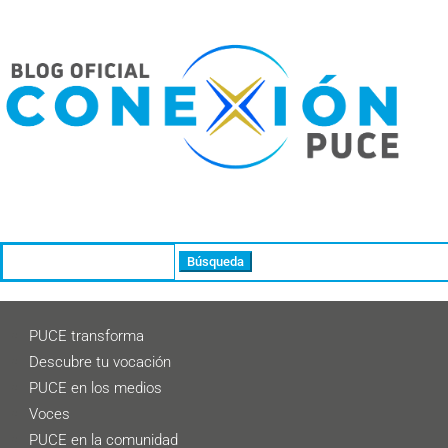
Buscar:
PUCE transforma
Descubre tu vocación
PUCE en los medios
Voces
PUCE en la comunidad