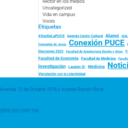
Rector en los medios
Uncategorized
Vida en campus
Voces
Etiquetas
Alumni
#SoyDeLaPUCE
Agenda Centro Cultural
AUS
Conexión PUCE
Compañía de Jesús
Elecciones 2025
F
Facultad de Arquitectura Diseño y Artes
Facultad de Economía
Facultad de Medicina
Facult
Notic
Investigación
Medicina
Laudato Si’
Vinculación con la colectividad
Avenida 12 de Octubre 1076 y Vicente Ramón Roca
(593) (02) 2991700