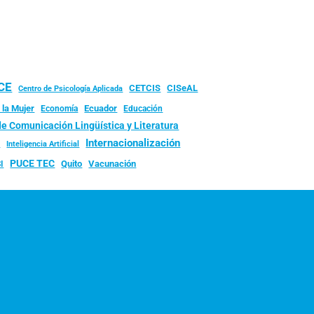
UCE
CISeAL
CETCIS
Centro de Psicología Aplicada
 la Mujer
Ecuador
Economía
Educación
de Comunicación Lingüística y Literatura
d
Internacionalización
Inteligencia Artificial
PUCE TEC
Quito
Vacunación
I