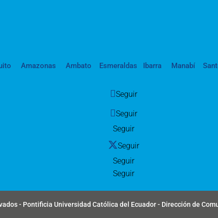
uito
Amazonas
Ambato
Esmeraldas
Ibarra
Manabí
San
Seguir
Seguir
Seguir
Seguir
Seguir
Seguir
ados - Pontificia Universidad Católica del Ecuador - Dirección de Com