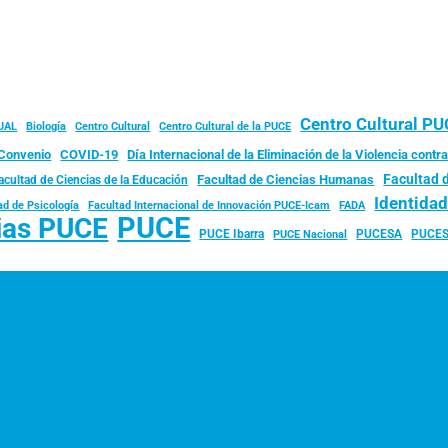
Centro Cultural P
JAL
Biología
Centro Cultural
Centro Cultural de la PUCE
Convenio
COVID-19
Día Internacional de la Eliminación de la Violencia contra
Facultad 
Facultad de Ciencias Humanas
acultad de Ciencias de la Educación
Identida
ad de Psicología
FADA
Facultad Internacional de Innovación PUCE-Icam
PUCE
ias PUCE
PUCE Ibarra
PUCESA
PUCES
PUCE Nacional