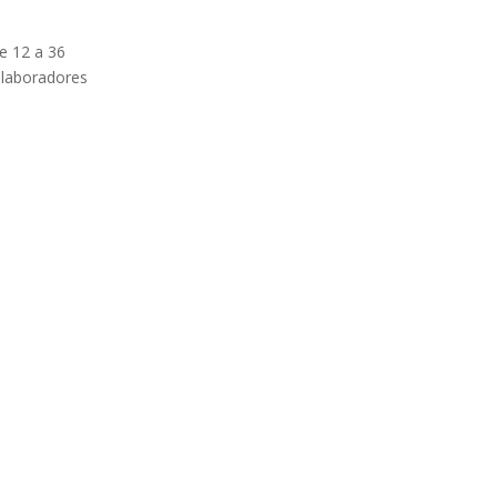
e 12 a 36
olaboradores