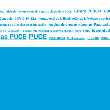
Centro Cultural P
JAL
Biología
Centro Cultural
Centro Cultural de la PUCE
Convenio
COVID-19
Día Internacional de la Eliminación de la Violencia contra
Facultad 
Facultad de Ciencias Humanas
acultad de Ciencias de la Educación
Identida
ad de Psicología
FADA
Facultad Internacional de Innovación PUCE-Icam
PUCE
ias PUCE
PUCE Ibarra
PUCESA
PUCES
PUCE Nacional