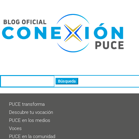
Buscar:
PUCE transforma
Descubre tu vocación
PUCE en los medios
Voces
PUCE en la comunidad