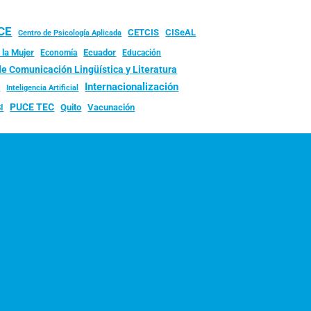
UCE
CISeAL
CETCIS
Centro de Psicología Aplicada
 la Mujer
Ecuador
Economía
Educación
de Comunicación Lingüística y Literatura
d
Internacionalización
Inteligencia Artificial
PUCE TEC
Quito
Vacunación
I