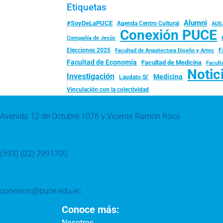
Etiquetas
Alumni
#SoyDeLaPUCE
Agenda Centro Cultural
AUS
Conexión PUCE
Compañía de Jesús
Elecciones 2025
F
Facultad de Arquitectura Diseño y Artes
Facultad de Economía
Facultad de Medicina
Facult
Notic
Investigación
Medicina
Laudato Si’
Vinculación con la colectividad
Avenida 12 de Octubre 1076 y Vicente Ramón Roca
(593) (02) 2991700
conexion@puce.edu.ec
Conoce más:
Nosotros