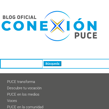
Buscar:
PUCE transforma
Descubre tu vocación
PUCE en los medios
Voces
PUCE en la comunidad