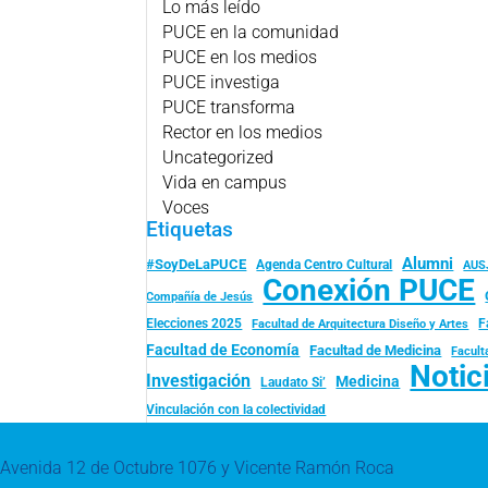
Lo más leído
PUCE en la comunidad
PUCE en los medios
PUCE investiga
PUCE transforma
Rector en los medios
Uncategorized
Vida en campus
Voces
Etiquetas
Alumni
#SoyDeLaPUCE
Agenda Centro Cultural
AUS
Conexión PUCE
Compañía de Jesús
Elecciones 2025
F
Facultad de Arquitectura Diseño y Artes
Facultad de Economía
Facultad de Medicina
Facult
Notic
Investigación
Medicina
Laudato Si’
Vinculación con la colectividad
Avenida 12 de Octubre 1076 y Vicente Ramón Roca