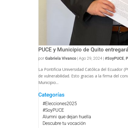
PUCE y Municipio de Quito entregará
por
Gabriela Vivanco
|
Ago 29, 2024
|
#SoyPUCE
,
P
La Pontificia Universidad Católica del Ecuador (
de vulnerabilidad. Esto gracias a la firma del con
Municipio...
Categorías
#Elecciones2025
#SoyPUCE
Alumni que dejan huella
Descubre tu vocación