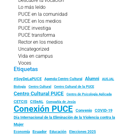
Descubre tu vocación
Lo más leído
PUCE en la comunidad
PUCE en los medios
PUCE investiga
PUCE transforma
Rector en los medios
Uncategorized
Vida en campus
Voces
Etiquetas
Alumni
#SoyDeLaPUCE
Agenda Centro Cultural
AUSJAL
Biología
Centro Cultural
Centro Cultural de la PUCE
Centro Cultural PUCE
Centro de Psicología Aplicada
CISeAL
CETCIS
Compañía de Jesús
Conexión PUCE
Convenio
COVID-19
Día Internacional de la Eliminación de la Violencia contra la
Mujer
Ecuador
Economía
Educación
Elecciones 2025