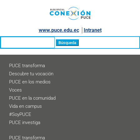
www.puce.edu.ec
│
Intranet
Buscar:
PUCE transforma
Descubre tu vocación
PUCE en los medios
Voces
PUCE en la comunidad
Vida en campus
#SoyPUCE
PUCE investiga
PUCE transforma