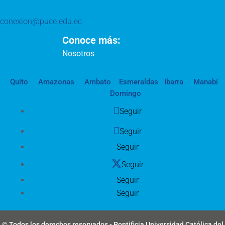
conexion@puce.edu.ec
Conoce más:
Nosotros
Quito
Amazonas
Ambato
Esmeraldas
Ibarra
Manabí
Domingo
Seguir
Seguir
Seguir
Seguir
Seguir
Seguir
© Todos los derechos reservados - Pontificia Universidad Católica del