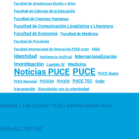
Facultad de Arquitectura Diseño y Artes
Facultad de Ciencias de la Educación
Facultad de Ciencias Humanas
Facultad de Comunicación Lingüística y Literatura
Facultad de Economía
Facultad de Medicina
Facultad de Psicología
FADA
Facultad Internacional de Innovación PUCE-Icam
Identidad
Internacionalización
Inteligencia Artificial
Investigación
Medicina
Laudato Si’
PUCE
Noticias PUCE
PUCE Ibarra
PUCE TEC
Quito
PUCESA
PUCESI
PUCE Nacional
Vacunación
Vinculación con la colectividad
Avenida 12 de Octubre 1076 y Vicente Ramón Roca
(593) (02) 2991700