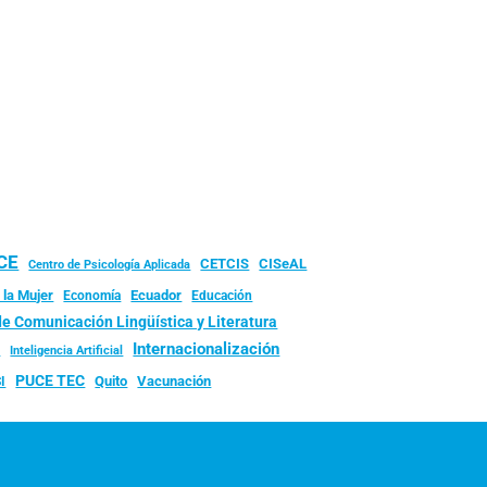
UCE
CISeAL
CETCIS
Centro de Psicología Aplicada
 la Mujer
Ecuador
Economía
Educación
de Comunicación Lingüística y Literatura
d
Internacionalización
Inteligencia Artificial
PUCE TEC
Quito
Vacunación
I