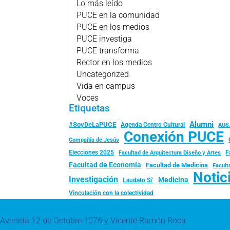
Lo más leído
PUCE en la comunidad
PUCE en los medios
PUCE investiga
PUCE transforma
Rector en los medios
Uncategorized
Vida en campus
Voces
Etiquetas
Alumni
#SoyDeLaPUCE
Agenda Centro Cultural
AUS
Conexión PUCE
Compañía de Jesús
Elecciones 2025
F
Facultad de Arquitectura Diseño y Artes
Facultad de Economía
Facultad de Medicina
Facult
Notic
Investigación
Medicina
Laudato Si’
Vinculación con la colectividad
Avenida 12 de Octubre 1076 y Vicente Ramón Roca