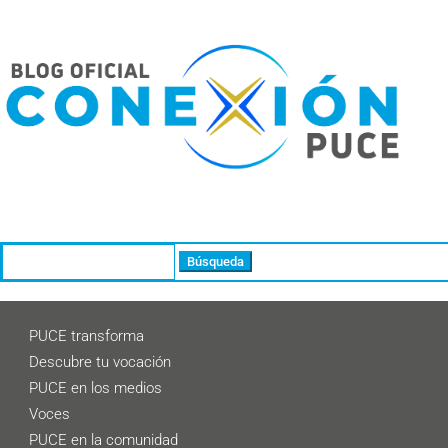
Buscar:
PUCE transforma
Descubre tu vocación
PUCE en los medios
Voces
PUCE en la comunidad