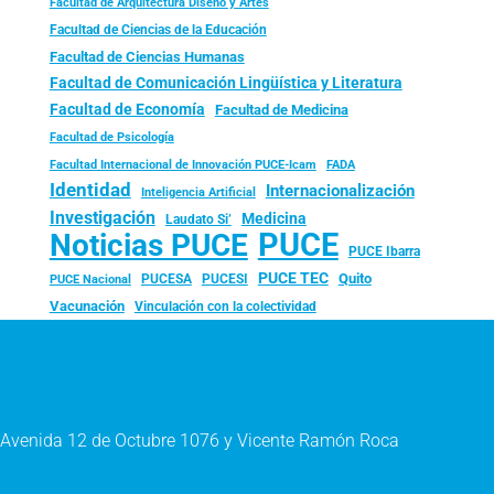
Facultad de Arquitectura Diseño y Artes
Facultad de Ciencias de la Educación
Facultad de Ciencias Humanas
Facultad de Comunicación Lingüística y Literatura
Facultad de Economía
Facultad de Medicina
Facultad de Psicología
FADA
Facultad Internacional de Innovación PUCE-Icam
Identidad
Internacionalización
Inteligencia Artificial
Investigación
Medicina
Laudato Si’
PUCE
Noticias PUCE
PUCE Ibarra
PUCE TEC
Quito
PUCESA
PUCESI
PUCE Nacional
Vacunación
Vinculación con la colectividad
Avenida 12 de Octubre 1076 y Vicente Ramón Roca