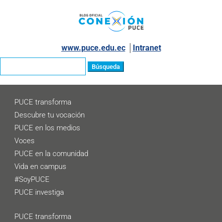
www.puce.edu.ec
│
Intranet
Buscar:
PUCE transforma
Descubre tu vocación
PUCE en los medios
Voces
PUCE en la comunidad
Vida en campus
#SoyPUCE
PUCE investiga
PUCE transforma