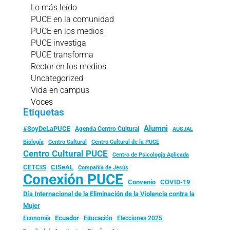
Lo más leído
PUCE en la comunidad
PUCE en los medios
PUCE investiga
PUCE transforma
Rector en los medios
Uncategorized
Vida en campus
Voces
Etiquetas
Alumni
#SoyDeLaPUCE
Agenda Centro Cultural
AUSJAL
Biología
Centro Cultural
Centro Cultural de la PUCE
Centro Cultural PUCE
Centro de Psicología Aplicada
CISeAL
CETCIS
Compañía de Jesús
Conexión PUCE
Convenio
COVID-19
Día Internacional de la Eliminación de la Violencia contra la
Mujer
Ecuador
Economía
Educación
Elecciones 2025