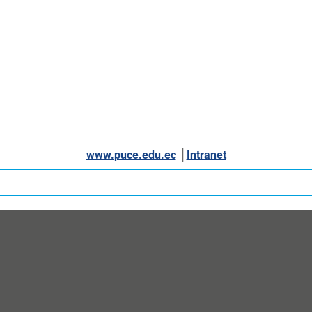
www.puce.edu.ec
│
Intranet