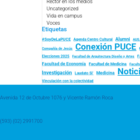
Rector en los medios
Uncategorized
Vida en campus
Voces
Etiquetas
Alumni
#SoyDeLaPUCE
Agenda Centro Cultural
AUS
Conexión PUCE
Compañía de Jesús
Elecciones 2025
F
Facultad de Arquitectura Diseño y Artes
Facultad de Economía
Facultad de Medicina
Facult
Notic
Investigación
Medicina
Laudato Si’
Vinculación con la colectividad
Avenida 12 de Octubre 1076 y Vicente Ramón Roca
(593) (02) 2991700