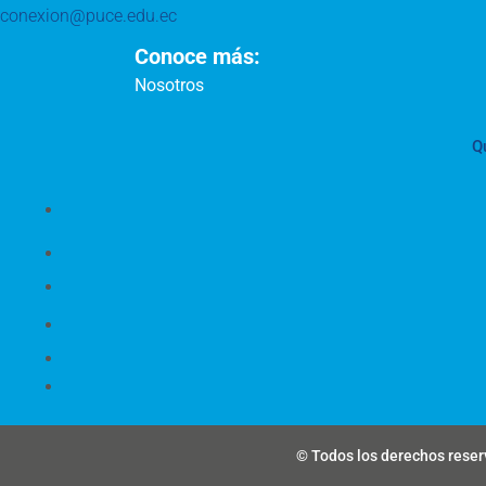
conexion@puce.edu.ec
Conoce más:
Nosotros
Q
© Todos los derechos reserv