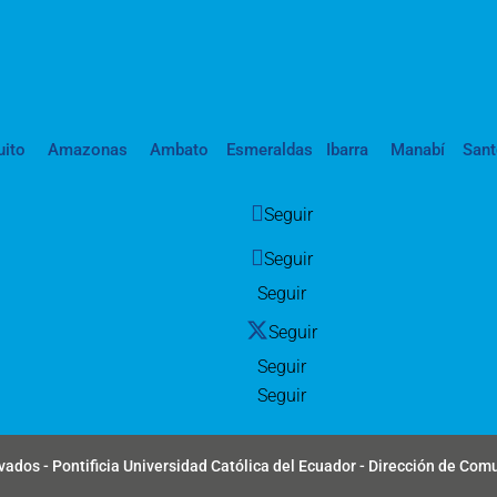
uito
Amazonas
Ambato
Esmeraldas
Ibarra
Manabí
San
Seguir
Seguir
Seguir
Seguir
Seguir
Seguir
ados - Pontificia Universidad Católica del Ecuador - Dirección de Com