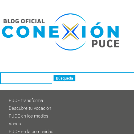
Buscar:
PUCE transforma
Descubre tu vocación
PUCE en los medios
Voces
PUCE en la comunidad