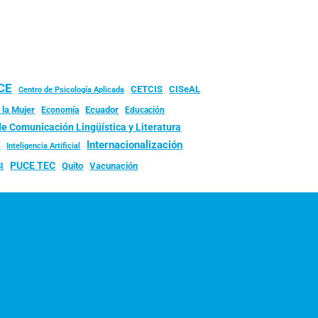
UCE
CISeAL
CETCIS
Centro de Psicología Aplicada
 la Mujer
Ecuador
Economía
Educación
de Comunicación Lingüística y Literatura
d
Internacionalización
Inteligencia Artificial
PUCE TEC
Quito
Vacunación
I