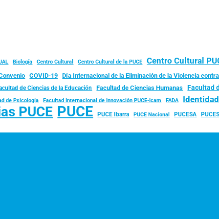
Centro Cultural P
JAL
Biología
Centro Cultural
Centro Cultural de la PUCE
Convenio
COVID-19
Día Internacional de la Eliminación de la Violencia contra
Facultad 
Facultad de Ciencias Humanas
acultad de Ciencias de la Educación
Identida
ad de Psicología
FADA
Facultad Internacional de Innovación PUCE-Icam
PUCE
ias PUCE
PUCE Ibarra
PUCESA
PUCES
PUCE Nacional