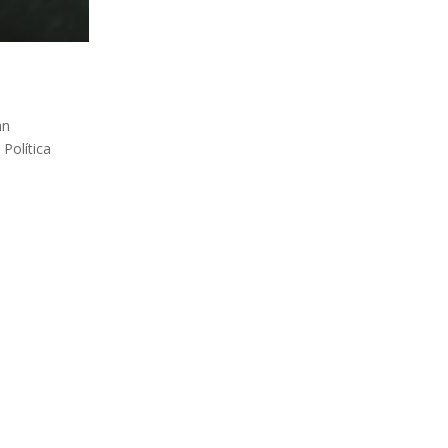
án
 Política