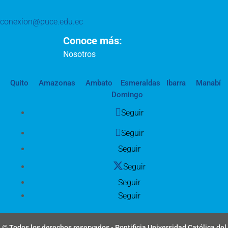
conexion@puce.edu.ec
Conoce más:
Nosotros
Quito
Amazonas
Ambato
Esmeraldas
Ibarra
Manabí
Domingo
Seguir
Seguir
Seguir
Seguir
Seguir
Seguir
© Todos los derechos reservados - Pontificia Universidad Católica del