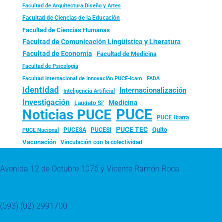
Facultad de Arquitectura Diseño y Artes
Facultad de Ciencias de la Educación
Facultad de Ciencias Humanas
Facultad de Comunicación Lingüística y Literatura
Facultad de Economía
Facultad de Medicina
Facultad de Psicología
FADA
Facultad Internacional de Innovación PUCE-Icam
Identidad
Internacionalización
Inteligencia Artificial
Investigación
Medicina
Laudato Si’
PUCE
Noticias PUCE
PUCE Ibarra
PUCE TEC
Quito
PUCESA
PUCESI
PUCE Nacional
Vacunación
Vinculación con la colectividad
Avenida 12 de Octubre 1076 y Vicente Ramón Roca
(593) (02) 2991700