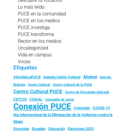
Descubre tu vocación
Lo más leído
PUCE en la comunidad
PUCE en los medios
PUCE investiga
PUCE transforma
Rector en los medios
Uncategorized
Vida en campus
Voces
Etiquetas
Alumni
#SoyDeLaPUCE
Agenda Centro Cultural
AUSJAL
Biología
Centro Cultural
Centro Cultural de la PUCE
Centro Cultural PUCE
Centro de Psicología Aplicada
CISeAL
CETCIS
Compañía de Jesús
Conexión PUCE
Convenio
COVID-19
Día Internacional de la Eliminación de la Violencia contra la
Mujer
Ecuador
Economía
Educación
Elecciones 2025