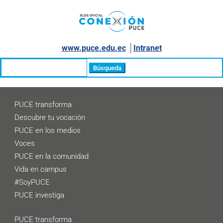
www.puce.edu.ec
│
Intranet
Buscar:
PUCE transforma
Descubre tu vocación
PUCE en los medios
Voces
PUCE en la comunidad
Vida en campus
#SoyPUCE
PUCE investiga
PUCE transforma