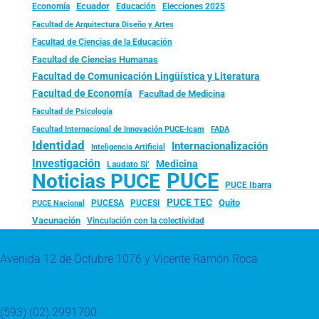
Ecuador
Economía
Educación
Elecciones 2025
Facultad de Arquitectura Diseño y Artes
Facultad de Ciencias de la Educación
Facultad de Ciencias Humanas
Facultad de Comunicación Lingüística y Literatura
Facultad de Economía
Facultad de Medicina
Facultad de Psicología
FADA
Facultad Internacional de Innovación PUCE-Icam
Identidad
Internacionalización
Inteligencia Artificial
Investigación
Medicina
Laudato Si’
PUCE
Noticias PUCE
PUCE Ibarra
PUCE TEC
Quito
PUCESA
PUCESI
PUCE Nacional
Vacunación
Vinculación con la colectividad
Avenida 12 de Octubre 1076 y Vicente Ramón Roca
(593) (02) 2991700