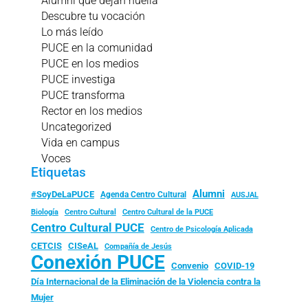
Alumni que dejan huella
Descubre tu vocación
Lo más leído
PUCE en la comunidad
PUCE en los medios
PUCE investiga
PUCE transforma
Rector en los medios
Uncategorized
Vida en campus
Voces
Etiquetas
Alumni
#SoyDeLaPUCE
Agenda Centro Cultural
AUSJAL
Biología
Centro Cultural
Centro Cultural de la PUCE
Centro Cultural PUCE
Centro de Psicología Aplicada
CISeAL
CETCIS
Compañía de Jesús
Conexión PUCE
Convenio
COVID-19
Día Internacional de la Eliminación de la Violencia contra la
Mujer