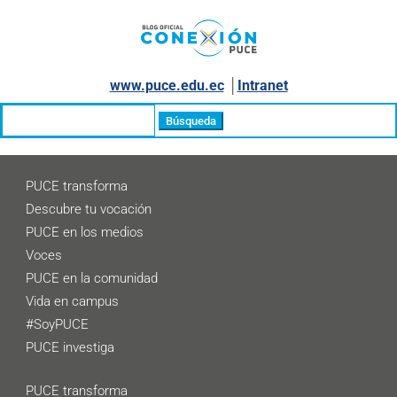
www.puce.edu.ec
│
Intranet
Buscar:
PUCE transforma
Descubre tu vocación
PUCE en los medios
Voces
PUCE en la comunidad
Vida en campus
#SoyPUCE
PUCE investiga
PUCE transforma