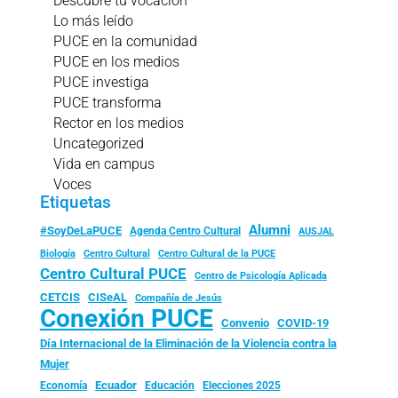
Descubre tu vocación
Lo más leído
PUCE en la comunidad
PUCE en los medios
PUCE investiga
PUCE transforma
Rector en los medios
Uncategorized
Vida en campus
Voces
Etiquetas
Alumni
#SoyDeLaPUCE
Agenda Centro Cultural
AUSJAL
Biología
Centro Cultural
Centro Cultural de la PUCE
Centro Cultural PUCE
Centro de Psicología Aplicada
CISeAL
CETCIS
Compañía de Jesús
Conexión PUCE
Convenio
COVID-19
Día Internacional de la Eliminación de la Violencia contra la
Mujer
Ecuador
Economía
Educación
Elecciones 2025