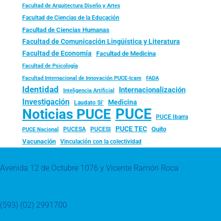
Facultad de Arquitectura Diseño y Artes
Facultad de Ciencias de la Educación
Facultad de Ciencias Humanas
Facultad de Comunicación Lingüística y Literatura
Facultad de Economía
Facultad de Medicina
Facultad de Psicología
FADA
Facultad Internacional de Innovación PUCE-Icam
Identidad
Internacionalización
Inteligencia Artificial
Investigación
Medicina
Laudato Si’
PUCE
Noticias PUCE
PUCE Ibarra
PUCE TEC
Quito
PUCESA
PUCESI
PUCE Nacional
Vacunación
Vinculación con la colectividad
Avenida 12 de Octubre 1076 y Vicente Ramón Roca
(593) (02) 2991700