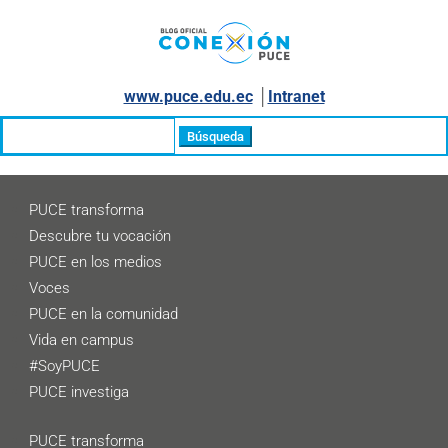
www.puce.edu.ec
│
Intranet
Buscar:
PUCE transforma
Descubre tu vocación
PUCE en los medios
Voces
PUCE en la comunidad
Vida en campus
#SoyPUCE
PUCE investiga
PUCE transforma