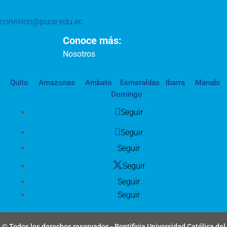
conexion@puce.edu.ec
Conoce más:
Nosotros
Quito
Amazonas
Ambato
Esmeraldas
Ibarra
Manabí
Domingo
Seguir
Seguir
Seguir
Seguir
Seguir
Seguir
© Todos los derechos reservados - Pontificia Universidad Católica del