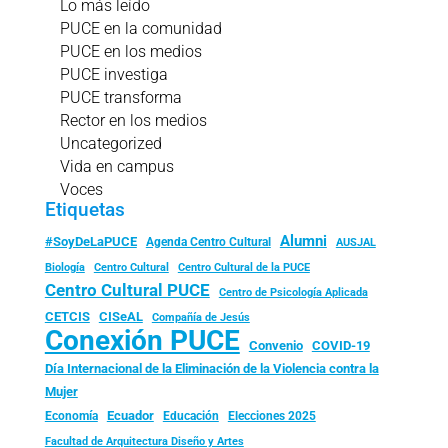
Lo más leído
PUCE en la comunidad
PUCE en los medios
PUCE investiga
PUCE transforma
Rector en los medios
Uncategorized
Vida en campus
Voces
Etiquetas
Alumni
#SoyDeLaPUCE
Agenda Centro Cultural
AUSJAL
Biología
Centro Cultural
Centro Cultural de la PUCE
Centro Cultural PUCE
Centro de Psicología Aplicada
CISeAL
CETCIS
Compañía de Jesús
Conexión PUCE
Convenio
COVID-19
Día Internacional de la Eliminación de la Violencia contra la
Mujer
Ecuador
Economía
Educación
Elecciones 2025
Facultad de Arquitectura Diseño y Artes