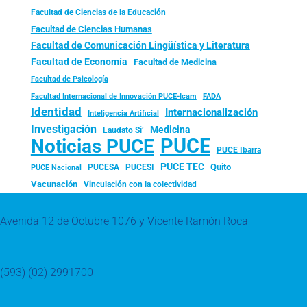
Facultad de Ciencias de la Educación
Facultad de Ciencias Humanas
Facultad de Comunicación Lingüística y Literatura
Facultad de Economía
Facultad de Medicina
Facultad de Psicología
FADA
Facultad Internacional de Innovación PUCE-Icam
Identidad
Internacionalización
Inteligencia Artificial
Investigación
Medicina
Laudato Si’
PUCE
Noticias PUCE
PUCE Ibarra
PUCE TEC
Quito
PUCESA
PUCESI
PUCE Nacional
Vacunación
Vinculación con la colectividad
Avenida 12 de Octubre 1076 y Vicente Ramón Roca
(593) (02) 2991700