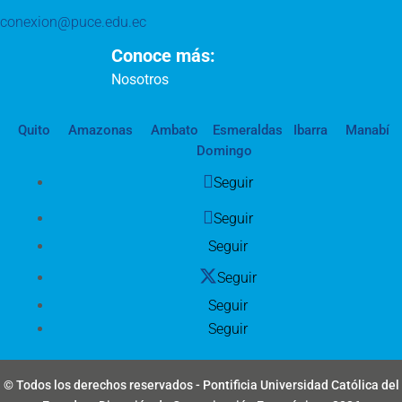
conexion@puce.edu.ec
Conoce más:
Nosotros
Quito
Amazonas
Ambato
Esmeraldas
Ibarra
Manabí
Domingo
Seguir
Seguir
Seguir
Seguir
Seguir
Seguir
© Todos los derechos reservados - Pontificia Universidad Católica del