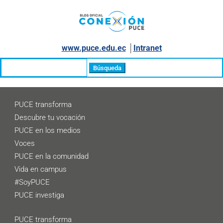
www.puce.edu.ec
│
Intranet
Buscar:
PUCE transforma
Descubre tu vocación
PUCE en los medios
Voces
PUCE en la comunidad
Vida en campus
#SoyPUCE
PUCE investiga
PUCE transforma