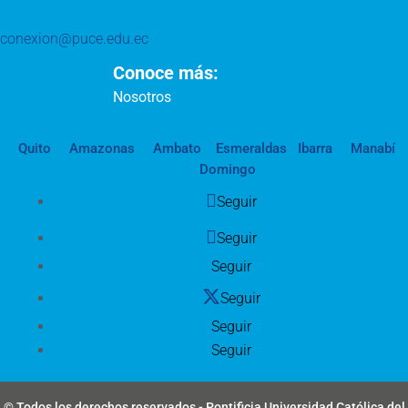
conexion@puce.edu.ec
Conoce más:
Nosotros
Quito
Amazonas
Ambato
Esmeraldas
Ibarra
Manabí
Domingo
Seguir
Seguir
Seguir
Seguir
Seguir
Seguir
© Todos los derechos reservados - Pontificia Universidad Católica del