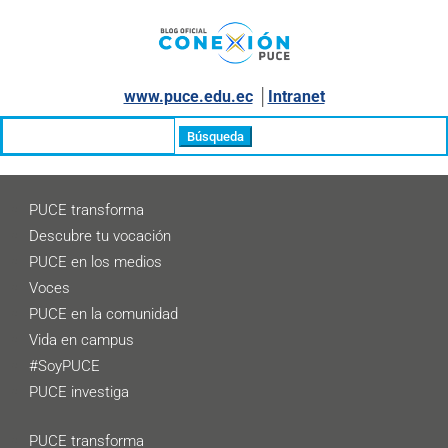
www.puce.edu.ec
│
Intranet
Buscar:
PUCE transforma
Descubre tu vocación
PUCE en los medios
Voces
PUCE en la comunidad
Vida en campus
#SoyPUCE
PUCE investiga
PUCE transforma