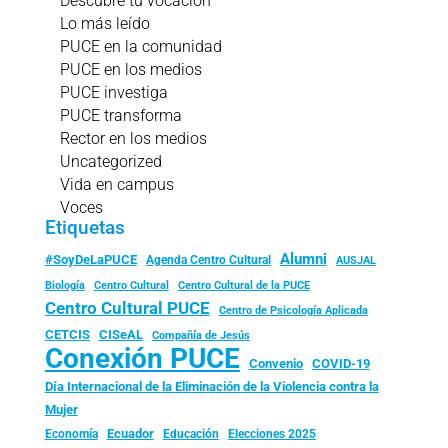
Descubre tu vocación
Lo más leído
PUCE en la comunidad
PUCE en los medios
PUCE investiga
PUCE transforma
Rector en los medios
Uncategorized
Vida en campus
Voces
Etiquetas
Alumni
#SoyDeLaPUCE
Agenda Centro Cultural
AUSJAL
Biología
Centro Cultural
Centro Cultural de la PUCE
Centro Cultural PUCE
Centro de Psicología Aplicada
CISeAL
CETCIS
Compañía de Jesús
Conexión PUCE
Convenio
COVID-19
Día Internacional de la Eliminación de la Violencia contra la
Mujer
Ecuador
Economía
Educación
Elecciones 2025