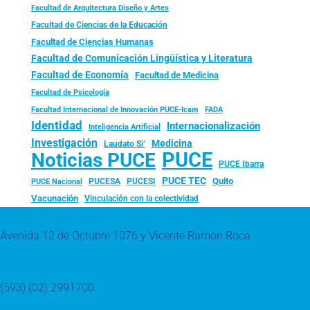
Facultad de Arquitectura Diseño y Artes
Facultad de Ciencias de la Educación
Facultad de Ciencias Humanas
Facultad de Comunicación Lingüística y Literatura
Facultad de Economía
Facultad de Medicina
Facultad de Psicología
FADA
Facultad Internacional de Innovación PUCE-Icam
Identidad
Internacionalización
Inteligencia Artificial
Investigación
Medicina
Laudato Si’
PUCE
Noticias PUCE
PUCE Ibarra
PUCE TEC
Quito
PUCESA
PUCESI
PUCE Nacional
Vacunación
Vinculación con la colectividad
Avenida 12 de Octubre 1076 y Vicente Ramón Roca
(593) (02) 2991700