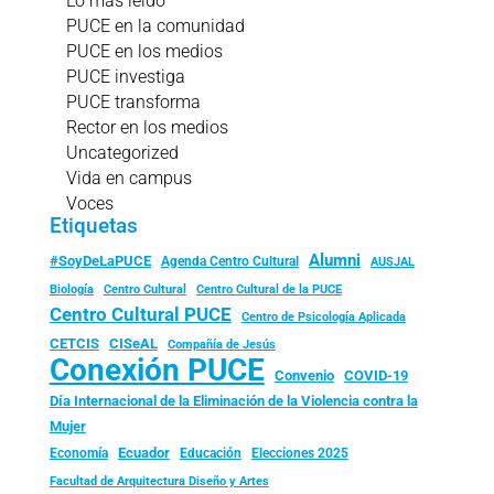
Lo más leído
PUCE en la comunidad
PUCE en los medios
PUCE investiga
PUCE transforma
Rector en los medios
Uncategorized
Vida en campus
Voces
Etiquetas
Alumni
#SoyDeLaPUCE
Agenda Centro Cultural
AUSJAL
Biología
Centro Cultural
Centro Cultural de la PUCE
Centro Cultural PUCE
Centro de Psicología Aplicada
CISeAL
CETCIS
Compañía de Jesús
Conexión PUCE
Convenio
COVID-19
Día Internacional de la Eliminación de la Violencia contra la
Mujer
Ecuador
Economía
Educación
Elecciones 2025
Facultad de Arquitectura Diseño y Artes