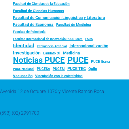
Facultad de Ciencias de la Educación
Facultad de Ciencias Humanas
Facultad de Comunicación Lingüística y Literatura
Facultad de Economía
Facultad de Medicina
Facultad de Psicología
FADA
Facultad Internacional de Innovación PUCE-Icam
Identidad
Internacionalización
Inteligencia Artificial
Investigación
Medicina
Laudato Si’
PUCE
Noticias PUCE
PUCE Ibarra
PUCE TEC
Quito
PUCESA
PUCESI
PUCE Nacional
Vacunación
Vinculación con la colectividad
Avenida 12 de Octubre 1076 y Vicente Ramón Roca
(593) (02) 2991700