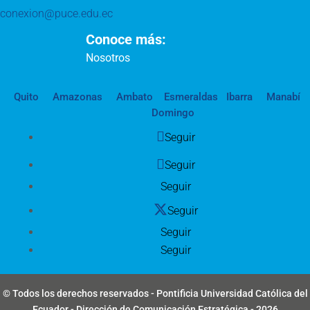
conexion@puce.edu.ec
Conoce más:
Nosotros
Quito
Amazonas
Ambato
Esmeraldas
Ibarra
Manabí
Domingo
Seguir
Seguir
Seguir
Seguir
Seguir
Seguir
© Todos los derechos reservados - Pontificia Universidad Católica del
Ecuador - Dirección de Comunicación Estratégica - 2026