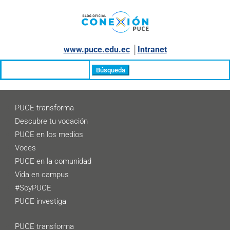
www.puce.edu.ec
│
Intranet
Buscar:
PUCE transforma
Descubre tu vocación
PUCE en los medios
Voces
PUCE en la comunidad
Vida en campus
#SoyPUCE
PUCE investiga
PUCE transforma