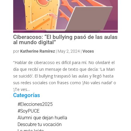
Ciberacoso: “El bullying pasó de las aulas
al mundo digital”
por
Katherine Ramírez
|
May 2, 2024
|
Voces
“Hablar de ciberacoso es difícil para mí. No olvidaré el
día que recibí un mensaje de texto que decía: ‘La Mari
se suicidó’. El bullying traspasó las aulas y llegó hasta
sus redes sociales con frases como ‘¡No vales nada!’ o
‘¡Te ves...
Categorías
#Elecciones2025
#SoyPUCE
Alumni que dejan huella
Descubre tu vocación