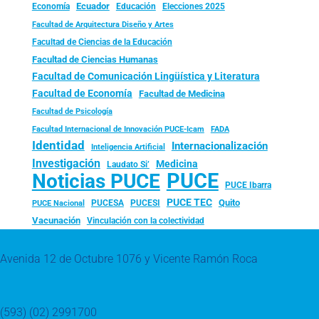
Ecuador
Economía
Educación
Elecciones 2025
Facultad de Arquitectura Diseño y Artes
Facultad de Ciencias de la Educación
Facultad de Ciencias Humanas
Facultad de Comunicación Lingüística y Literatura
Facultad de Economía
Facultad de Medicina
Facultad de Psicología
FADA
Facultad Internacional de Innovación PUCE-Icam
Identidad
Internacionalización
Inteligencia Artificial
Investigación
Medicina
Laudato Si’
PUCE
Noticias PUCE
PUCE Ibarra
PUCE TEC
Quito
PUCESA
PUCESI
PUCE Nacional
Vacunación
Vinculación con la colectividad
Avenida 12 de Octubre 1076 y Vicente Ramón Roca
(593) (02) 2991700