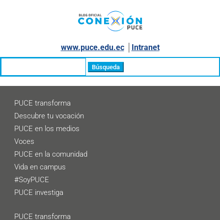
www.puce.edu.ec
│
Intranet
Buscar:
PUCE transforma
Descubre tu vocación
PUCE en los medios
Voces
PUCE en la comunidad
Vida en campus
#SoyPUCE
PUCE investiga
PUCE transforma