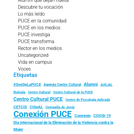
Alumni que dejan huella
Descubre tu vocación
Lo más leído
PUCE en la comunidad
PUCE en los medios
PUCE investiga
PUCE transforma
Rector en los medios
Uncategorized
Vida en campus
Voces
Etiquetas
Alumni
#SoyDeLaPUCE
Agenda Centro Cultural
AUSJAL
Biología
Centro Cultural
Centro Cultural de la PUCE
Centro Cultural PUCE
Centro de Psicología Aplicada
CISeAL
CETCIS
Compañía de Jesús
Conexión PUCE
Convenio
COVID-19
Día Internacional de la Eliminación de la Violencia contra la
Mujer