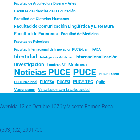
Facultad de Arquitectura Diseño y Artes
Facultad de Ciencias de la Educación
Facultad de Ciencias Humanas
Facultad de Comunicación Lingüística y Literatura
Facultad de Economía
Facultad de Medicina
Facultad de Psicología
FADA
Facultad Internacional de Innovación PUCE-Icam
Identidad
Internacionalización
Inteligencia Artificial
Investigación
Medicina
Laudato Si’
PUCE
Noticias PUCE
PUCE Ibarra
PUCE TEC
Quito
PUCESA
PUCESI
PUCE Nacional
Vacunación
Vinculación con la colectividad
Avenida 12 de Octubre 1076 y Vicente Ramón Roca
(593) (02) 2991700