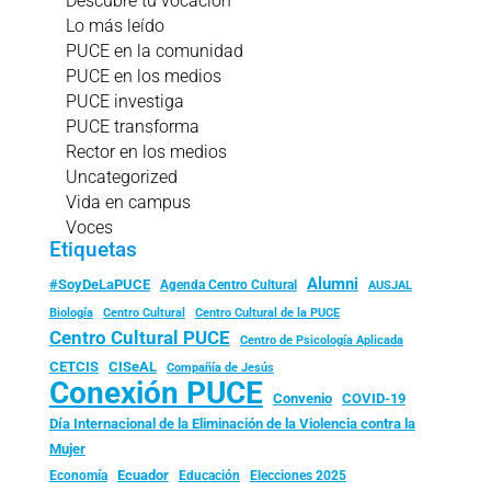
Descubre tu vocación
Lo más leído
PUCE en la comunidad
PUCE en los medios
PUCE investiga
PUCE transforma
Rector en los medios
Uncategorized
Vida en campus
Voces
Etiquetas
Alumni
#SoyDeLaPUCE
Agenda Centro Cultural
AUSJAL
Biología
Centro Cultural
Centro Cultural de la PUCE
Centro Cultural PUCE
Centro de Psicología Aplicada
CISeAL
CETCIS
Compañía de Jesús
Conexión PUCE
Convenio
COVID-19
Día Internacional de la Eliminación de la Violencia contra la
Mujer
Ecuador
Economía
Educación
Elecciones 2025