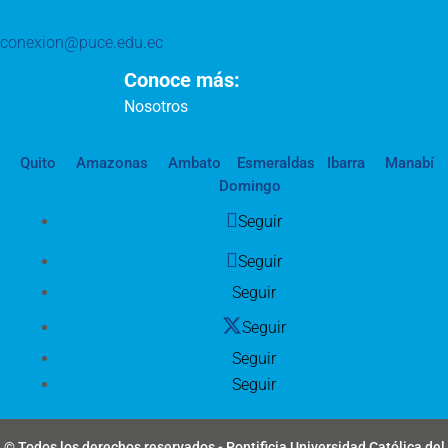
conexion@puce.edu.ec
Conoce más:
Nosotros
Quito
Amazonas
Ambato
Esmeraldas
Ibarra
Manabí
Domingo
Seguir
Seguir
Seguir
Seguir
Seguir
Seguir
© Todos los derechos reservados - Pontificia Universidad Católica del