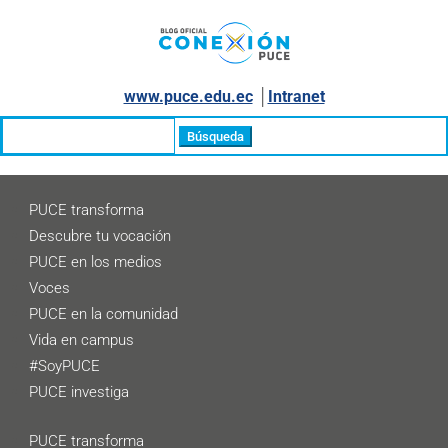
www.puce.edu.ec
│
Intranet
Buscar:
PUCE transforma
Descubre tu vocación
PUCE en los medios
Voces
PUCE en la comunidad
Vida en campus
#SoyPUCE
PUCE investiga
PUCE transforma