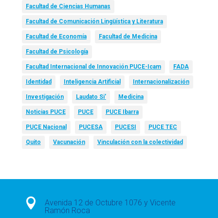
Facultad de Ciencias Humanas
Facultad de Comunicación Lingüística y Literatura
Facultad de Economía
Facultad de Medicina
Facultad de Psicología
Facultad Internacional de Innovación PUCE-Icam
FADA
Identidad
Inteligencia Artificial
Internacionalización
Investigación
Laudato Si’
Medicina
Noticias PUCE
PUCE
PUCE Ibarra
PUCE Nacional
PUCESA
PUCESI
PUCE TEC
Quito
Vacunación
Vinculación con la colectividad

Avenida 12 de Octubre 1076 y Vicente
Ramón Roca