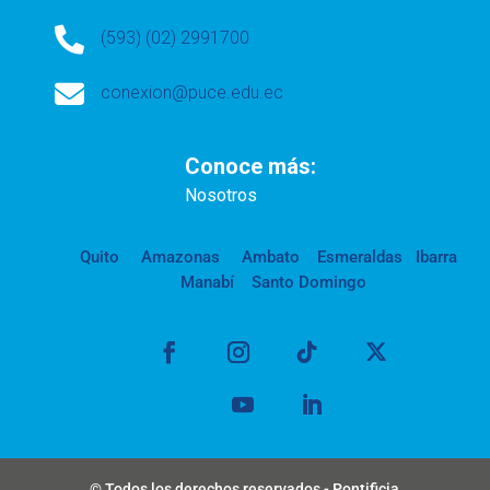

(593) (02) 2991700

conexion@puce.edu.ec
Conoce más:
Nosotros
Quito
Amazonas
Ambato
Esmeraldas
Ibarra
Manabí
Santo Domingo
© Todos los derechos reservados - Pontificia