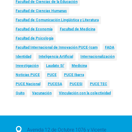
Facultad de Ciencias de la Educación
Facultad de Ciencias Humanas
Facultad de Comunicación Lingüística y Literatura
Facultad de Economía
Facultad de Medicina
Facultad de Psicología
Facultad Internacional de Innovación PUCE-Icam
FADA
Identidad
Inteligencia Artificial
Internacionalización
Investigación
Laudato Si’
Medicina
Noticias PUCE
PUCE
PUCE Ibarra
PUCE Nacional
PUCESA
PUCESI
PUCE TEC
Quito
Vacunación
Vinculación con la colectividad

Avenida 12 de Octubre 1076 y Vicente